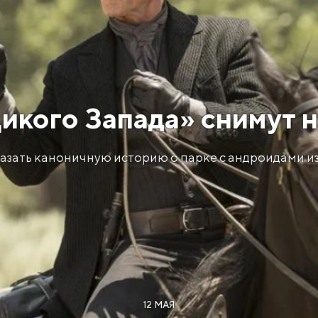
икого Запада» снимут 
казать каноничную историю о парке с андроидами из 
12 МАЯ