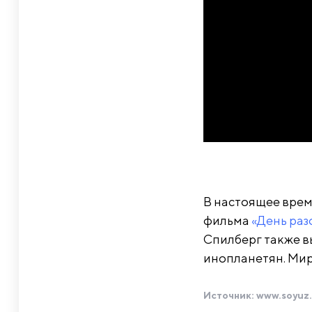
В настоящее врем
фильма
«День раз
Спилберг также в
инопланетян. Мир
Источник:
www.soyuz.