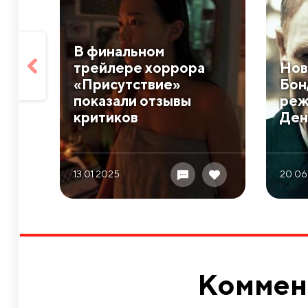
В финальном
трейлере хоррора
Нов
«Присутствие»
Бон
показали отзывы
реж
критиков
Ден
13.01 2025
20.06
Коммен