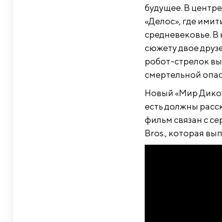
будущее. В центр
«Делос», где ими
средневековье. В
сюжету двое друз
робот-стрелок вы
смертельной опас
Новый «Мир Диког
есть должны расс
фильм связан с с
Bros., которая в