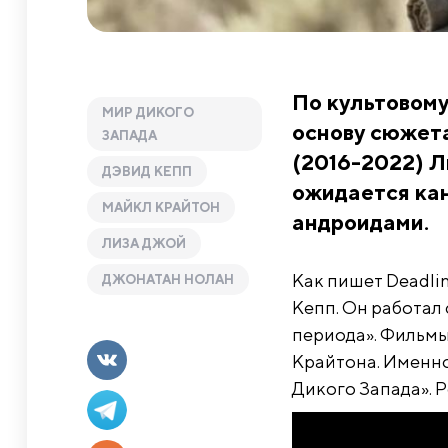
По культовому
МИР ДИКОГО
основу сюжета
ЗАПАДА
(2016-2022) Л
ДЭВИД КЕПП
ожидается кан
МАЙКЛ КРАЙТОН
андроидами.
ЛИЗА ДЖОЙ
Как пишет Deadli
ДЖОНАТАН НОЛАН
Кепп. Он работал
периода». Фильмы
Крайтона. Именн
Дикого Запада». 