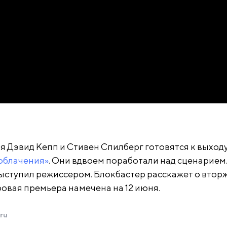
я Дэвид Кепп и Стивен Спилберг готовятся к выход
облачения»
. Они вдвоем поработали над сценарием
ыступил режиссером. Блокбастер расскажет о втор
овая премьера намечена на 12 июня.
ru