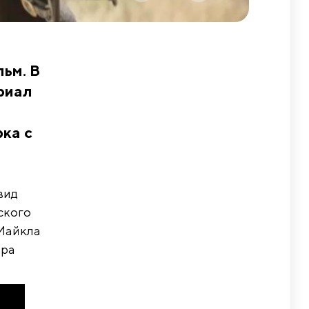
ьм. В
ериал
ка с
вид
ского
 Майкла
ира