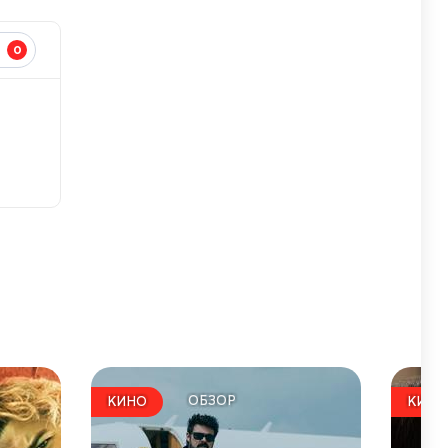
0
И
ОБЗОР
КИНО
КИНО