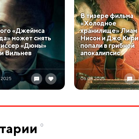
В тизере фильма
«Холодное
ого «Джеймса
хранилище» Лиам
да» может снять
Нисон и Джо Кири
иссер «Дюны»
попали в грибной
и Вильнев
апокалипсис
 2025
06.08 2025
тарии
0