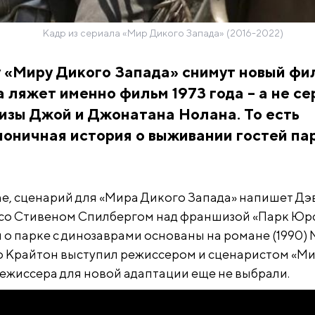
Кадр из сериала «Мир Дикого Запада» (2016-2022)
 «Миру Дикого Запада» снимут новый фил
 ляжет именно фильм 1973 года – а не с
изы Джой и Джонатана Нолана. То есть
оничная история о выживании гостей пар
ne, сценарий для «Мира Дикого Запада» напишет Дэ
 со Стивеном Спилбергом над франшизой «Парк Юр
 о парке с динозаврами основаны на романе (1990)
о Крайтон выступил режиссером и сценаристом «М
Режиссера для новой адаптации еще не выбрали.