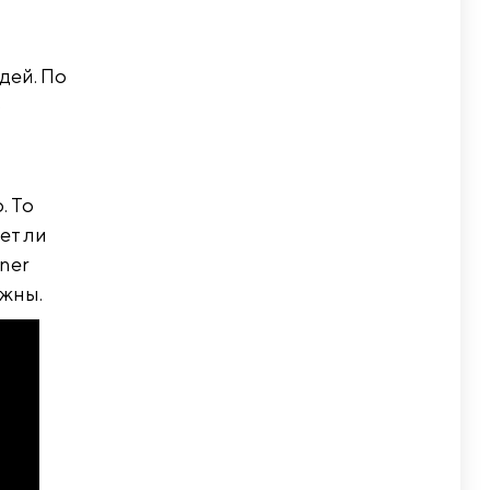
дей. По
о
. То
ет ли
ner
ожны.