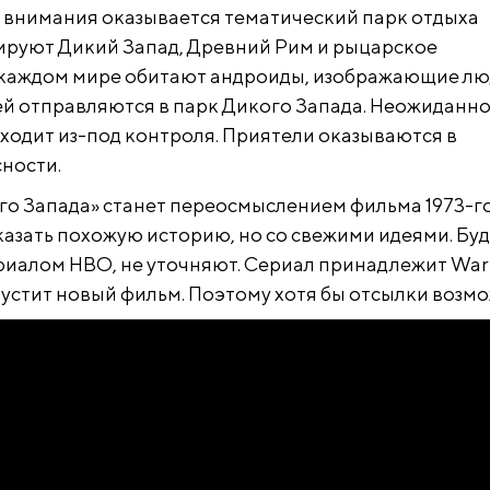
е внимания оказывается тематический парк отдыха
тируют Дикий Запад, Древний Рим и рыцарское
 каждом мире обитают андроиды, изображающие лю
ей отправляются в парк Дикого Запада. Неожиданн
ходит из-под контроля. Приятели оказываются в
ности.
о Запада» станет переосмыслением фильма 1973-го
казать похожую историю, но со свежими идеями. Буд
ериалом HBO, не уточняют. Сериал принадлежит War
ыпустит новый фильм. Поэтому хотя бы отсылки возм