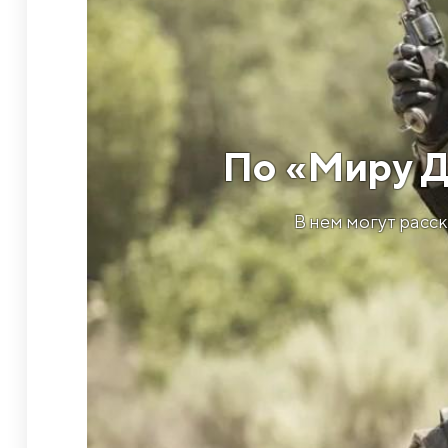
По «Миру Д
В нем могут расс