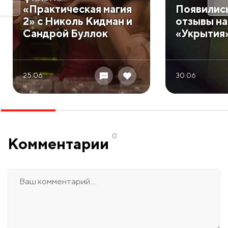
«Практическая магия
Появилис
2» с Николь Кидман и
отзывы на
Сандрой Буллок
«Укрытия
25.06
30.06
0
Комментарии