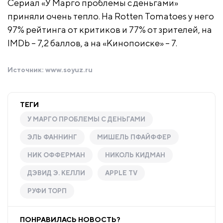
Сериал «У Марго проблемы с деньгами»
приняли очень тепло. На Rotten Tomatoes у него
97% рейтинга от критиков и 77% от зрителей, на
IMDb – 7,2 баллов, а на «Кинопоиске» – 7.
Источник:
www.soyuz.ru
ТЕГИ
У МАРГО ПРОБЛЕМЫ С ДЕНЬГАМИ
ЭЛЬ ФАННИНГ
МИШЕЛЬ ПФАЙФФЕР
НИК ОФФЕРМАН
НИКОЛЬ КИДМАН
ДЭВИД Э. КЕЛЛИ
APPLE TV
РУФИ ТОРП
ПОНРАВИЛАСЬ НОВОСТЬ?