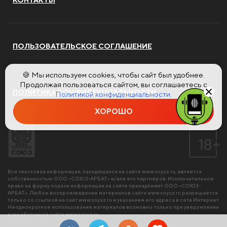
КОНТАКТЫ
ПОЛЬЗОВАТЕЛЬСКОЕ СОГЛАШЕНИЕ
🍪 Мы используем cookies, чтобы сайт был удобнее.
Продолжая пользоваться сайтом, вы соглашаетесь с
ПОЛИТИКА КОНФИДЕНЦИАЛЬНОСТИ
Политикой конфиденциальности.
ХОРОШО
Вся текстовая информация, находящаяся на сайте
www.soyuz.ru
, является
собственностью ООО «СОЮЗ-АРБАТ» и/или его партнеров. Исключительное
право на форму подачи информации на сайте принадлежит ООО «СОЮЗ-
АРБАТ». Любое воспроизведение материалов сайта
www.soyuz.ru
разрешается
только со ссылкой на сайт
www.soyuz.ru
и указанием его адреса в сети Интернет.
Неоднократное использование материалов возможно только при уведомлении
разработчиков сайта
www.soyuz.ru
.