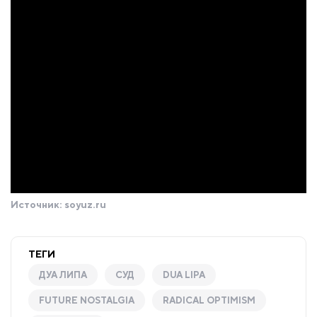
Источник:
soyuz.ru
ТЕГИ
ДУА ЛИПА
СУД
DUA LIPA
FUTURE NOSTALGIA
RADICAL OPTIMISM