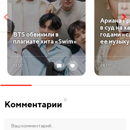
Ариана Гр
в суд на х
BTS обвинили в
годами «
плагиате хита «Swim»
ее музыку
10.07
28.07
0
Комментарии