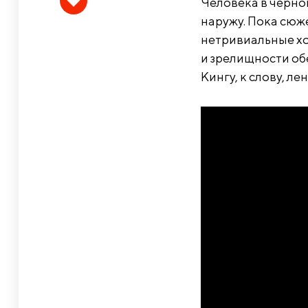
Человека в черно
наружу. Пока сюж
нетривиальные ход
и зрелищности обе
Кингу, к слову, ле