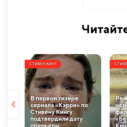
Читайте
СТИВЕН КИНГ
СТИВЕ
В первом тизере
Реж
сериала «Кэрри» по
наз
Стивену Кингу
фил
подтвердили дату
«Бе
премьеры
Кин