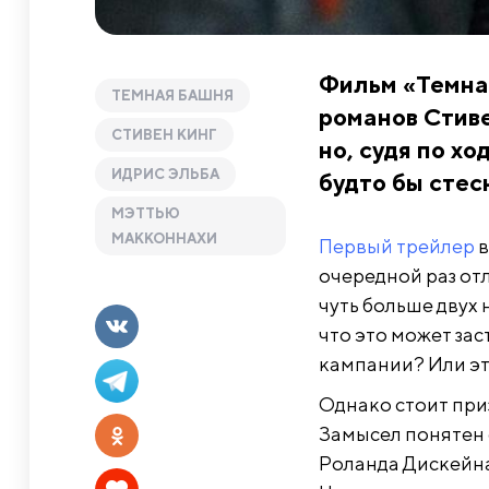
Фильм «Темна
ТЕМНАЯ БАШНЯ
романов Стиве
СТИВЕН КИНГ
но, судя по х
ИДРИС ЭЛЬБА
будто бы стес
МЭТТЬЮ
МАККОННАХИ
Первый трейлер
в
очередной раз отл
чуть больше двух 
что это может зас
кампании? Или эт
Однако стоит при
Замысел понятен 
Роланда Дискейна