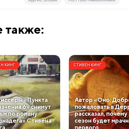
ИДРИС ЭЛЬБА
МЭТТЬЮ МАККОННАХИ
 также:
Н КИНГ
СТИВЕН КИНГ
иссеры «Пункта
Автор «Оно: Добр
начения 6» снимут
пожаловать в Дер
ьм по роману
рассказал, почему 
знадега» Стивена
сезон будет мрач
га
первого