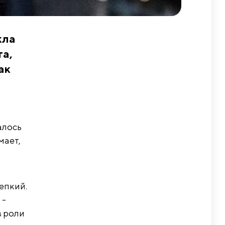
кла
та,
ак
алось
мает,
епкий.
 -
в роли