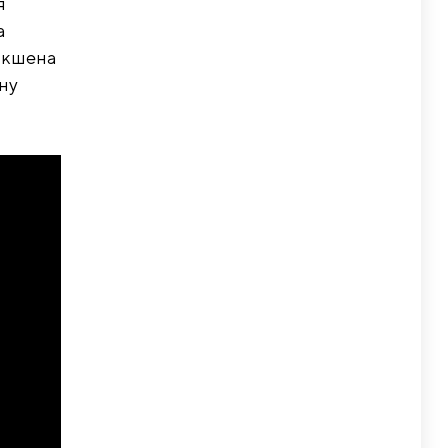
я
а
 экшена
ну