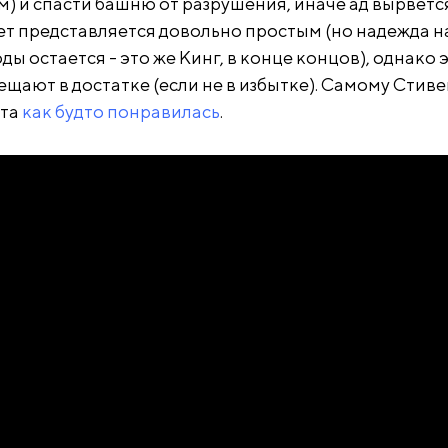
м) и спасти башню от разрушения, иначе ад вырветс
ет представляется довольно простым (но надежда н
ы остается - это же Кинг, в конце концов), однако
щают в достатке (если не в избытке). Самому Стиве
нта
как будто понравилась
.