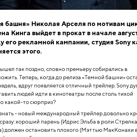
я башня» Николая Арселя по мотивам ци
на Кинга выйдет в прокат в начале авгус
оду его рекламной кампании, студия Sony к
няется этого.
ышел так поздно, словно премьеру собирались в
ожить. Теперь, когда до релиза «Темной башни» ост
недель, вдруг появляется отличный трейлер. Sony ду
тавить людей идти в кинотеатры после столь тихой
о какой-то сюрприз?
знать - новый международный трейлер довольно кр
сразу: хороший парень (Идрис Эльба в роли Стрелка
) должен остановить плохого (Мэттью МакКонахи 