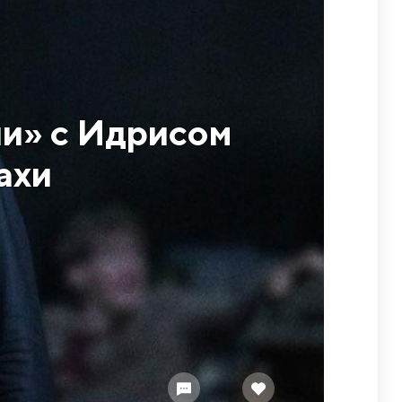
и» с Идрисом
ахи