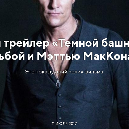
 трейлер «Темной башн
ьбой и Мэттью МакКон
Это пока лучший ролик фильма.
11 ИЮЛЯ 2017