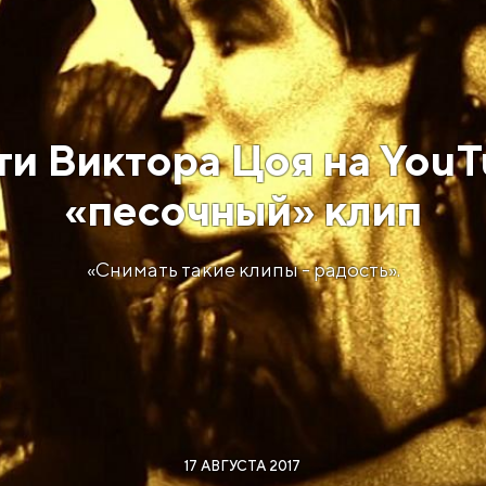
ти Виктора Цоя на YouT
«песочный» клип
«Снимать такие клипы - радость».
17 АВГУСТА 2017