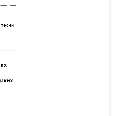
 песни
зах
изких