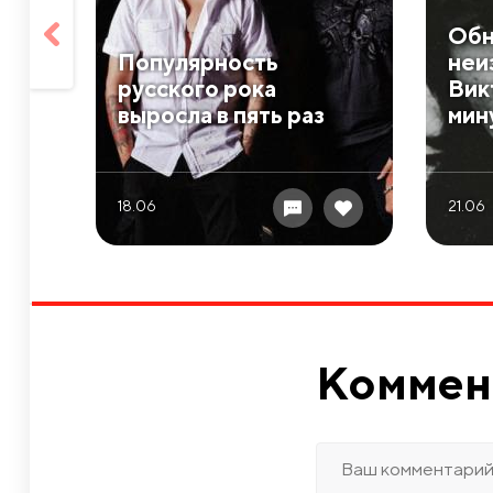
Обн
Популярность
неи
русского рока
Вик
выросла в пять раз
мин
18.06
21.06
Коммен