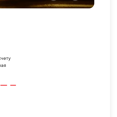
счету
ная