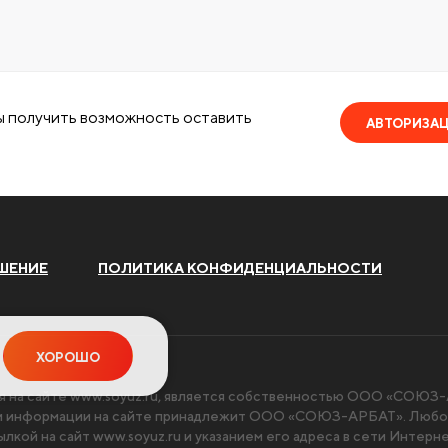
ы получить возможность оставить
АВТОРИЗА
ШЕНИЕ
ПОЛИТИКА КОНФИДЕНЦИАЛЬНОСТИ
ХОРОШО
я на сайте
www.soyuz.ru
, является собственностью ООО «СОЮЗ-А
чи информации на сайте принадлежит ООО «СОЮЗ-АРБАТ». Любое
ылкой на сайт
www.soyuz.ru
и указанием его адреса в сети Интерн