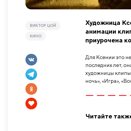
Художница Кс
ВИКТОР ЦОЙ
анимации клип
КИНО
приурочена ко
Для Ксении это не
последних лет, он
художницы клипы к
ночь», «Игра», «Во
Читайте такж