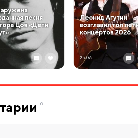
аружена
зданная песня
Леонид Агутин
тора Цоя «Дети
возглавил топ лет
ут»
концертов 2026
25.06
тарии
0