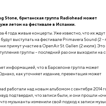
ng Stone, британская группа Radiohead может
уже летом на фестивале в Испании.
 4 года живые концерты. Уже известно, что их ждут
 будут выступать на фестивале Primavera Sound (2 – 
ни примут участие в OpenAir St. Gallen (2 июля). Это
тупления группы – последний раз они выходили на с
гает информацией, что в Барселоне группа может
Однако, как уточняет издание, презентация может
ead работали над новым альбомом с сентября 2014 го
вуд подтвердил, что записи были, и они прошли «оч
 что музыканты изменили свой подход к записи музык