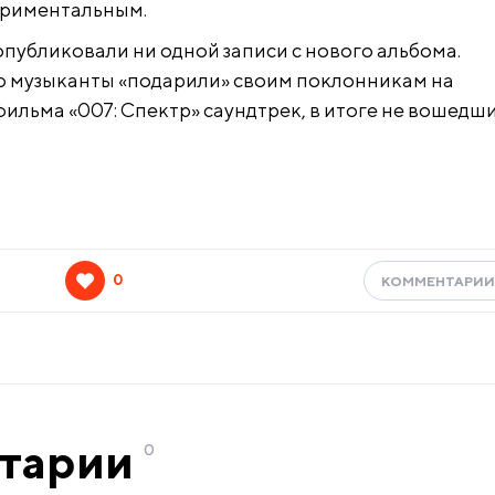
ериментальным.
опубликовали ни одной записи с нового альбома.
ю музыканты «подарили» своим поклонникам на
фильма «007: Спектр» саундтрек, в итоге не вошедши
0
КОММЕНТАРИ
тарии
0