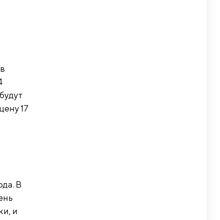
 в
4
 будут
цену 17
да. В
ень
и, и