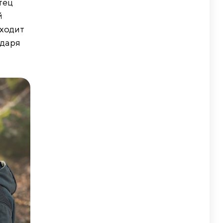
тец
й
аходит
одаря