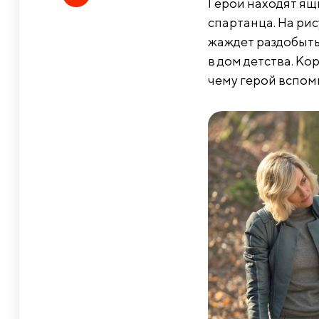
Герои находят ящ
спартанца. На ри
жаждет раздобыть
в дом детства. Ко
чему герой вспом