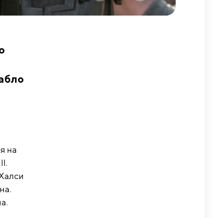
о
абло
я на
I.
Халси
на.
а.