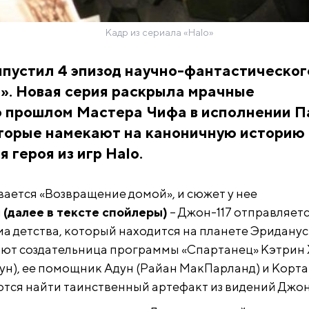
Кадр из сериала «Halo»
ыпустил 4 эпизод научно-фантастическог
». Новая серия раскрыла мрачные
о прошлом Мастера Чифа в исполнении П
торые намекают на каноничную историю
 героя из игр Halo.
вается «Возвращение домой», и сюжет у нее
й
(далее в тексте спойлеры)
– Джон-117 отправляетс
а детства, который находится на планете Эриданус I
ют создательница программы «Спартанец» Кэтрин 
н), ее помощник Адун (Райан МакПарланд) и Корта
ются найти таинственный артефакт из видений Джон