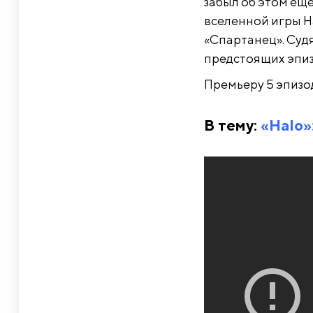
забыл об этом еще
вселенной игры H
«Спартанец». Судя
предстоящих эпиз
Премьеру 5 эпизод
В тему:
«Halo»