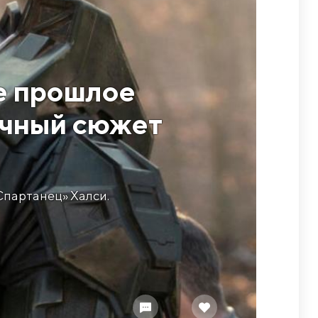
е прошлое
ичный сюжет
Спартанец» Халси.