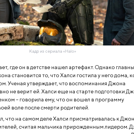
Кадр из сериала «Halo»
ет, где он в детстве нашел артефакт. Однако главн
на становится то, что Халси гостила у него дома, к
ом. Ученая утверждает, что воспоминания Джона
явно не верит ей. Халси еще на старте подготовки Дж
енком – говорила ему, что он вошел в программу
воей воле после смерти родителей.
, что на самом деле Халси присматривалась к Джо
дителей, считая мальчика прирожденным лидером. 