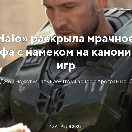
«Halo» раскрыла мрачно
фа с намеком на канон
игр
 Джон может узнать кое-что ужасное о программе «
15 АПРЕЛЯ 2022