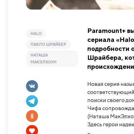
Paramount+ в
HALO
сериала «Halo
ПАБЛО ШРАЙБЕР
подробности 
НАТАША
Шрайбера, ко
МАКЭЛХОУН
происхождения
Новая серия назы
соответствующи
поиски своего дом
Чифа сопровожда
(Наташа МакЭлхоу
Здесь герои наде