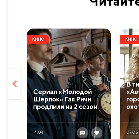
Читайте
КИНО
КИНО
В т
Сериал ​«Молодой
«Ав
Шерлок» Гая Ричи
гор
продлили на 2 сезон
охо
14.04
07.05