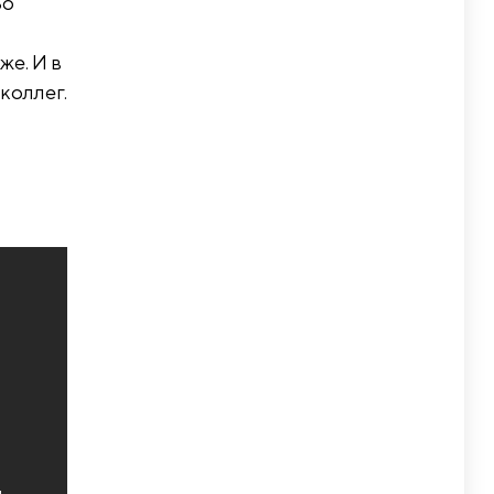
Во
же. И в
коллег.