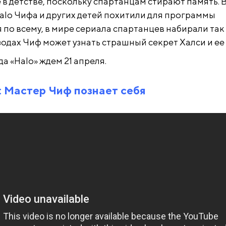
 в детстве, поскольку спартанцам стирают память. 
alo Чифа и других детей похитили для программы
 по всему, в мире сериала спартанцев набирали так 
одах Чиф может узнать страшный секрет Халси и ее 
а «Halo» ждем 21 апреля.
: Мастер Чиф познает себя