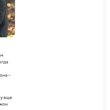
ым
огда
она –
ну еще
Джон