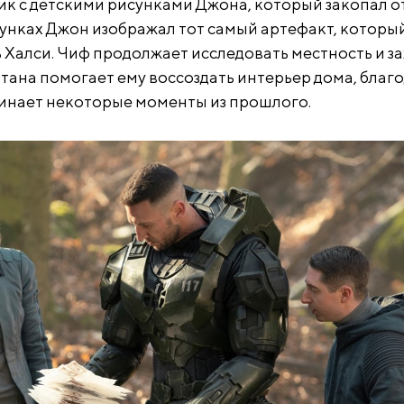
ик с детскими рисунками Джона, который закопал о
сунках Джон изображал тот самый артефакт, которы
 Халси. Чиф продолжает исследовать местность и з
ртана помогает ему воссоздать интерьер дома, благ
инает некоторые моменты из прошлого.