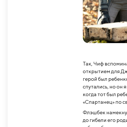
Так, Чиф вспомина
открытием для Джо
герой был ребенк
спутались, но он 
когда тот был реб
«Спартанец» по с
Флэшбек намекнул
до гибели его ро