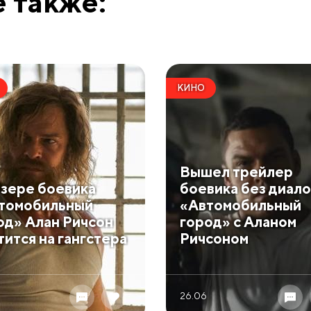
 также:
КИНО
Вышел трейлер
изере боевика
боевика без диало
томобильный
«Автомобильный
од» Алан Ричсон
город» с Аланом
тится на гангстера
Ричсоном
26.06