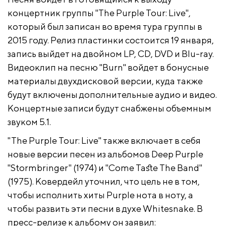
концертник группы "The Purple Tour: Live",
который был записан во время тура группы в
2015 году. Релиз пластинки состоится 19 января,
запись выйдет на двойном LP, CD, DVD и Blu-ray.
Видеоклип на песню "Burn" войдет в бонусные
материалы двухдисковой версии, куда также
будут включены дополнительные аудио и видео.
Концертные записи будут снабжены объемным
звуком 5.1.
"The Purple Tour: Live" также включает в себя
новые версии песен из альбомов Deep Purple
"Stormbringer" (1974) и "Come Taste The Band"
(1975). Ковердейл уточнил, что цель не в том,
чтобы исполнить хиты Purple нота в ноту, а
чтобы развить эти песни в духе Whitesnake. В
пресс-релизе к альбому он заявил: