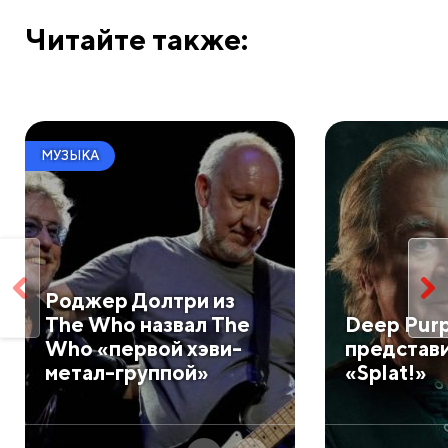
Читайте также:
МУЗЫКА
Роджер Долтри из
The Who назвал The
Deep Pur
Who «первой хэви-
представ
метал-группой»
«Splat!»