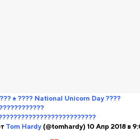
?? ♠️ ???? National Unicorn Day ????
????????????
??????????????????????????
от
Tom Hardy
(@tomhardy) 10 Апр 2018 в 9