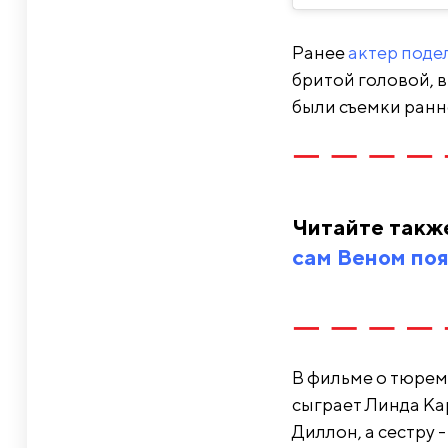
Ранее
актер поде
бритой головой, в
были съемки ранн
Читайте такж
сам Веном поя
В фильме о тюрем
сыграет Линда Ка
Диллон, а сестру 