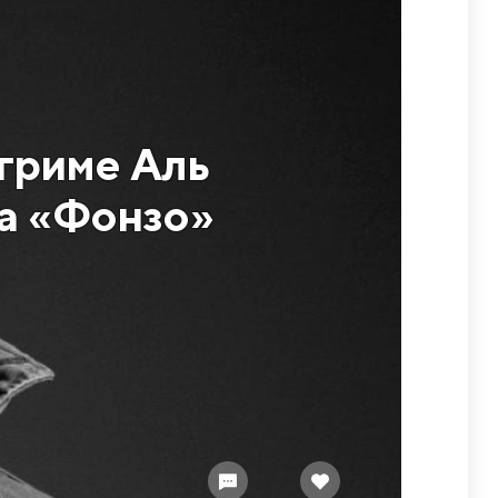
 гриме Аль
ма «Фонзо»