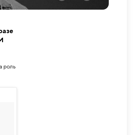
разе
И
а роль