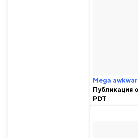
Mega awkward
Публикация 
PDT