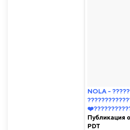
NOLA - ??????
????????????
❤️??????????
Публикация 
PDT