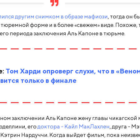
лился другим снимком в образе мафиози
, тогда он б
 тюремной форме и в более «свежем» виде. Похоже, 
его периода заключения Аль Капоне в тюрьме.
е:
Том Харди опроверг слухи, что в «Вено
вится только в финале
ном заключении Аль Капоне жену главы чикагской
рделлини, его
доктора - Кайл МакЛахлен
, друга - М
- Кэтрин Нардуччи. Когда выйдет фильм, пока неизве