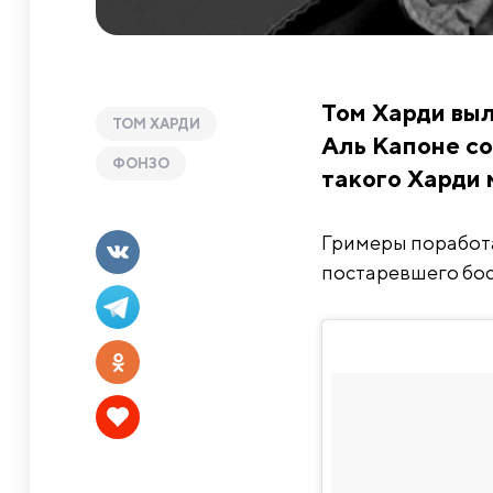
Том Харди выл
ТОМ ХАРДИ
Аль Капоне с
ФОНЗО
такого Харди 
Гримеры поработал
постаревшего бос