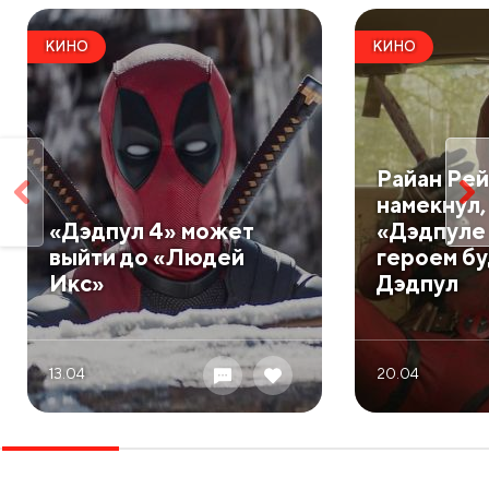
КИНО
КИНО
Райан Ре
намекнул, 
«Дэдпул 4» может
«Дэдпуле 
выйти до «Людей
героем бу
Икс»
Дэдпул
13.04
20.04