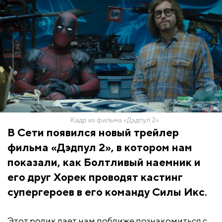
Кадр из фильма «Дэдпул 2»
В Сети появился новый трейлер
фильма «Дэдпул 2», в котором нам
показали, как Болтливый наемник и
его друг Хорек проводят кастинг
супергероев в его команду Силы Икс.
Этот ролик дает нам поближе познакомиться с