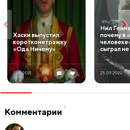
Нил Гейма
Хаски выпустил
почему в 
короткометражку
человеке
«Ода Ничему»
сыграл не
21.10 2021
25.05 2022
1
Комментарии