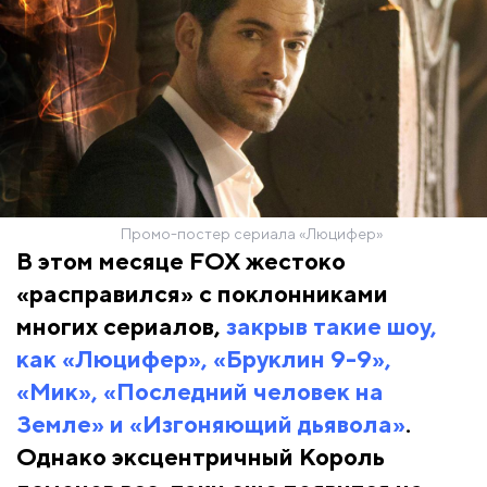
Промо-постер сериала «Люцифер»
В этом месяце FOX жестоко
«расправился» с поклонниками
многих сериалов,
закрыв такие шоу,
как «Люцифер», «Бруклин 9-9»,
«Мик», «Последний человек на
Земле» и «Изгоняющий дьявола»
.
Однако эксцентричный Король