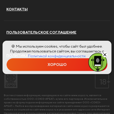
КОНТАКТЫ
ПОЛЬЗОВАТЕЛЬСКОЕ СОГЛАШЕНИЕ
🍪 Мы используем cookies, чтобы сайт был удобнее.
Продолжая пользоваться сайтом, вы соглашаетесь с
ПОЛИТИКА КОНФИДЕНЦИАЛЬНОСТИ
Политикой конфиденциальности.
ХОРОШО
Вся текстовая информация, находящаяся на сайте
www.soyuz.ru
, является
собственностью ООО «СОЮЗ-АРБАТ» и/или его партнеров. Исключительное
право на форму подачи информации на сайте принадлежит ООО «СОЮЗ-
АРБАТ». Любое воспроизведение материалов сайта
www.soyuz.ru
разрешается
только со ссылкой на сайт
www.soyuz.ru
и указанием его адреса в сети Интернет.
Неоднократное использование материалов возможно только при уведомлении