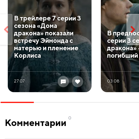
В трейлере 7 серии 3
сезона «Дома
дракона» показали
В предпо
встречу Эймонда с
серии 3 с
матерью и пленение
дракона»
Корлиса
погибший
27.07
03.08
0
Комментарии