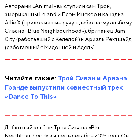
Авторами «Animal» выступили сам Трой,
американцы Leland и Брэм Инскор и канадка
Allie X (приложившие руку к дебютному альбому
Сивана «Blue Neighbourhood»), британец Jam
City (работавший с Келелой) и Ариэль Рехтшайд
(работавший с Мадонной и Адель).
Читайте также:
Трой Сиван и Ариана
Гранде выпустили совместный трек
«Dance To This»
Дебютный альбом Троя Сивана «Blue
Neighbourhood» вышел в декабре 2015 года. Он