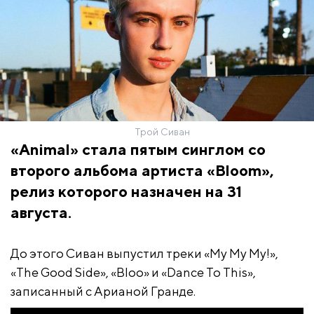
Трой Сиван
«Animal» стала пятым синглом со
второго альбома артиста «Bloom»,
релиз которого назначен на 31
августа.
До этого Сиван выпустил треки «My My My!»,
«The Good Side», «Bloo» и «Dance To This»,
записанный с Арианой Гранде.