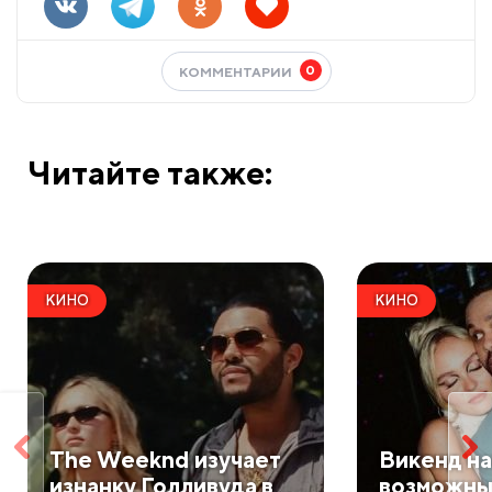
0
КОММЕНТАРИИ
Читайте также:
КИНО
КИНО
The Weeknd изучает
Викенд на
изнанку Голливуда в
возможны