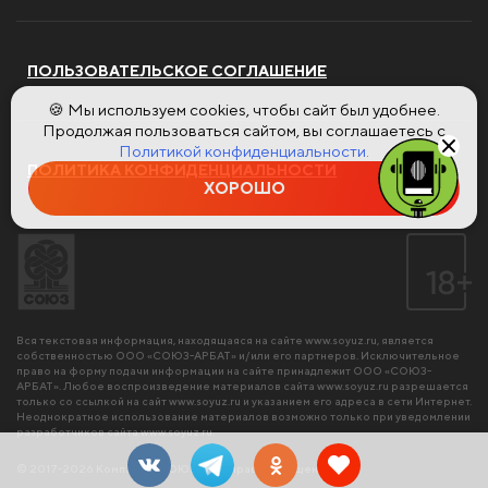
ПОЛЬЗОВАТЕЛЬСКОЕ СОГЛАШЕНИЕ
🍪 Мы используем cookies, чтобы сайт был удобнее.
Продолжая пользоваться сайтом, вы соглашаетесь с
Политикой конфиденциальности.
ПОЛИТИКА КОНФИДЕНЦИАЛЬНОСТИ
ХОРОШО
Вся текстовая информация, находящаяся на сайте
www.soyuz.ru
, является
собственностью ООО «СОЮЗ-АРБАТ» и/или его партнеров. Исключительное
право на форму подачи информации на сайте принадлежит ООО «СОЮЗ-
АРБАТ». Любое воспроизведение материалов сайта
www.soyuz.ru
разрешается
только со ссылкой на сайт
www.soyuz.ru
и указанием его адреса в сети Интернет.
Неоднократное использование материалов возможно только при уведомлении
разработчиков сайта
www.soyuz.ru
.
© 2017-2026 Компания «СОЮЗ». Все права защищены.