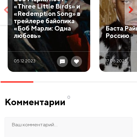
«Three Little Birds» и
«Redemption Song» в
трейлере байопика
«Боб Марли: Одна
Баста Рай
любовь»
Россию
05.12 2023
17.08 2025
0
Комментарии