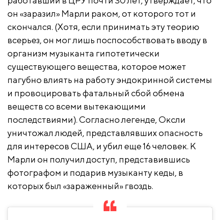
работавший в ЦРУ почти 30 лет, утверждает, что
он «заразил» Марли раком, от которого тот и
скончался. (Хотя, если принимать эту теорию
всерьез, он мог лишь поспособствовать вводу в
организм музыканта гипотетически
существующего вещества, которое может
пагубно влиять на работу эндокринной системы
и провоцировать фатальный сбой обмена
веществ со всеми вытекающими
последствиями). Согласно легенде, Оксли
уничтожал людей, представлявших опасность
для интересов США, и убил еще 16 человек. К
Марли он получил доступ, представившись
фотографом и подарив музыканту кеды, в
которых был «зараженный» гвоздь.