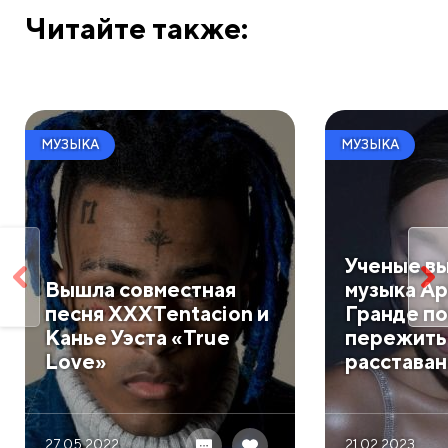
Читайте также:
МУЗЫКА
МУЗЫКА
Ученые вы
Вышла совместная
музыка А
песня XXXTentacion и
Гранде п
Канье Уэста «True
пережить
Love»
расстава
27.05 2022
21.02 2023