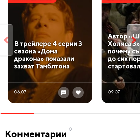
Автор «Ш
В трейлере 4 серии 3
Холмса 3»
сезона «Дома
почему с
дракона» показали
до сих по
захват Тамблтона
стартова
06.07
09.07
0
Комментарии