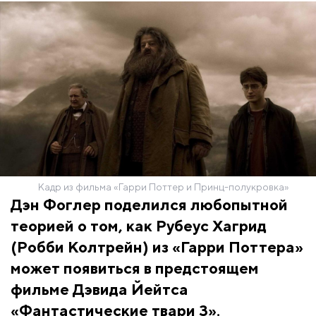
Кадр из фильма «Гарри Поттер и Принц-полукровка»
Дэн Фоглер поделился любопытной
теорией о том, как Рубеус Хагрид
(Робби Колтрейн) из «Гарри Поттера»
может появиться в предстоящем
фильме Дэвида Йейтса
«Фантастические твари 3».