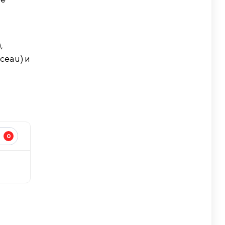
,
ceau) и
0
И