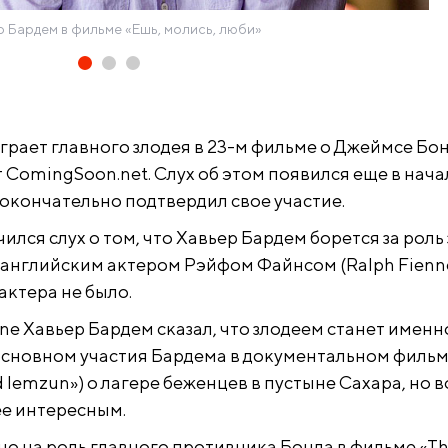
р Бардем в фильме «Ешь, молись, люби»
ыграет главного злодея в 23-м фильме о Джеймсе Бон
т ComingSoon.net. Слух об этом появился еще в нача
 окончательно подтвердил свое участие.
очился слух о том, что Хавьер Бардем борется за роль
 английским актером Рэйфом Файнсом (Ralph Fienne
актера не было.
ne Хавьер Бардем сказал, что злодеем станет именно
основном участия Бардема в документальном филь
 lemzun») о лагере беженцев в пустыне Сахара, но 
ее интересным.
но на роль главного противника Бонда в фильме «T