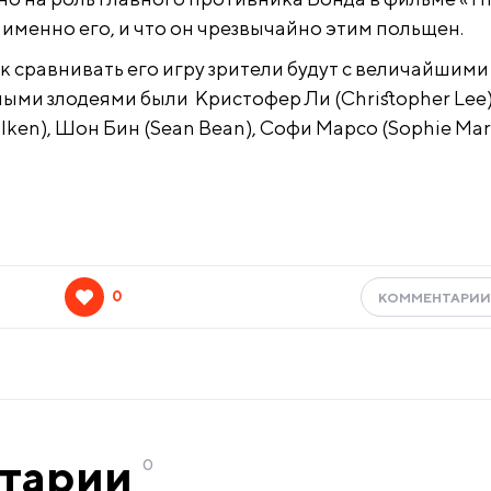
и именно его, и что он чрезвычайно этим польщен.
ак сравнивать его игру зрители будут с величайшими
ными злодеями были Кристофер Ли (Christopher Lee)
ken), Шон Бин (Sean Bean), Софи Марсо (Sophie Mar
0
КОММЕНТАРИ
тарии
0