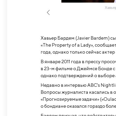
Хавье
Хавьер Бардем (Javier Bardem) с
«The Property of a Lady», сообщае
года, однако только сейчас актер
​В январе 2011 года в прессу прос
в 23-м фильме о Джеймсе Бонде с
однако подтверждений о выборе 
Недавно в интервью ABC's Nightli
Вопросы журналиста касались в 
«Прогнозируемые задачи» («Oulad
о бондиане оказался гораздо бол
Бардем признал, что действитель