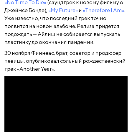
«No Time To Die»
(саундтрек к новому фильму о
Джеймсе Бонде),
«My Future»
и
«Therefore I Am»
.
Уже известно, что последний трек точно
появится на новом альбоме. Релиза придется
подождать — Айлиш не собирается выпускать
пластинку до окончания пандемии.
30 ноября Финнеас, брат, соавтор и продюсер
певицы, опубликовал сольный рождественский
трек «Another Year».