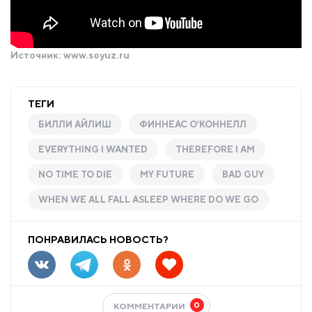
Источник:
www.soyuz.ru
ТЕГИ
БИЛЛИ АЙЛИШ
ФИННЕАС О’КОННЕЛЛ
EVERYTHING I WANTED
THEREFORE I AM
NO TIME TO DIE
MY FUTURE
BAD GUY
WHEN WE ALL FALL ASLEEP WHERE DO WE GO
ПОНРАВИЛАСЬ НОВОСТЬ?
0
КОММЕНТАРИИ