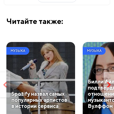
Читайте также:
МУЗЫКА
МУЗЫКА
Билли Ай
подтверд
Spotify назвал самых
отношени
популярных артистов
музыкант
в истории сервиса
Вулффом