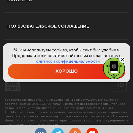
ПОЛЬЗОВАТЕЛЬСКОЕ СОГЛАШЕНИЕ
🍪 Мы используем cookies, чтобы сайт был удобнее.
ПОЛИТИКА КОНФИДЕНЦИАЛЬНОСТИ
Продолжая пользоваться сайтом, вы соглашаетесь с
Политикой конфиденциальности.
ХОРОШО
Вся текстовая информация, находящаяся на сайте
www.soyuz.ru
, является
собственностью ООО «СОЮЗ-АРБАТ» и/или его партнеров. Исключительное
право на форму подачи информации на сайте принадлежит ООО «СОЮЗ-
АРБАТ». Любое воспроизведение материалов сайта
www.soyuz.ru
разрешается
только со ссылкой на сайт
www.soyuz.ru
и указанием его адреса в сети Интернет.
Неоднократное использование материалов возможно только при уведомлении
разработчиков сайта
www.soyuz.ru
.