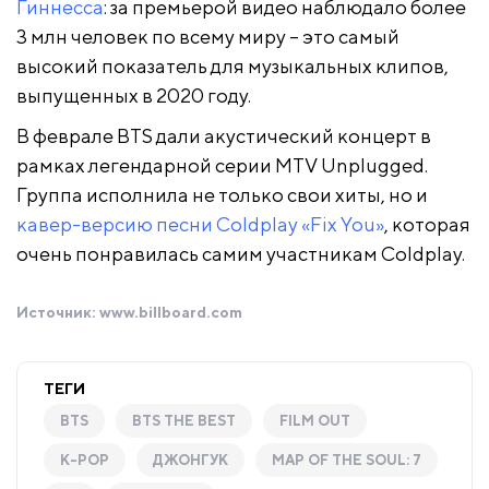
Гиннесса
: за премьерой видео наблюдало более
3 млн человек по всему миру – это самый
высокий показатель для музыкальных клипов,
выпущенных в 2020 году.
В феврале BTS дали акустический концерт в
рамках легендарной серии MTV Unplugged.
Группа исполнила не только свои хиты, но и
кавер-версию песни Coldplay «Fix You»
, которая
очень понравилась самим участникам Coldplay.
Источник:
www.billboard.com
ТЕГИ
BTS
BTS THE BEST
FILM OUT
K-POP
ДЖОНГУК
MAP OF THE SOUL: 7