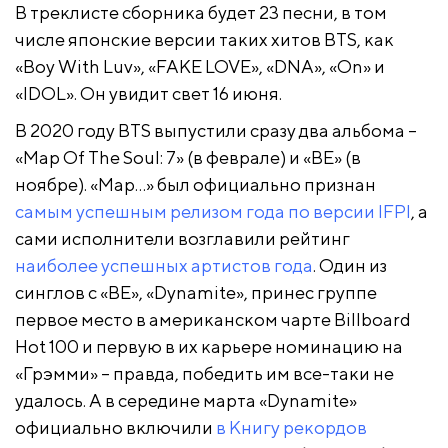
В треклисте сборника будет 23 песни, в том
числе японские версии таких хитов BTS, как
«Boy With Luv», «FAKE LOVE», «DNA», «On» и
«IDOL»
. Он увидит свет 16 июня.
В 2020 году BTS выпустили сразу два альбома –
«Map Of The Soul: 7» (в феврале) и «BE» (в
ноябре). «Map…» был официально признан
самым успешным релизом года по версии IFPI
, а
сами исполнители возглавили рейтинг
наиболее успешных артистов года
. Один из
синглов с «BE», «Dynamite», принес группе
первое место в американском чарте Billboard
Hot 100 и первую в их карьере номинацию на
«Грэмми» – правда, победить им все-таки не
удалось. А в середине марта «Dynamite»
официально включили
в Книгу рекордов