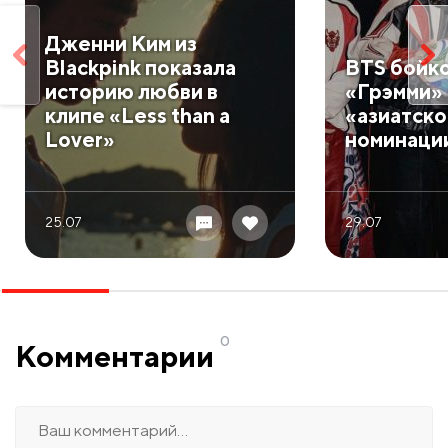
Дженни Ким из
Blackpink показала
BTS бойк
историю любви в
«Грэмми» 
клипе «Less than a
«азиатск
Lover»
номинаци
25.07
29.07
0
Комментарии