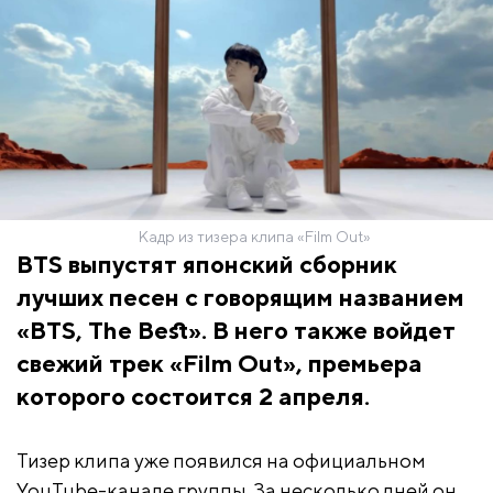
Кадр из тизера клипа «Film Out»
BTS
выпустят японский сборник
лучших песен с говорящим названием
«BTS, The Best»
. В него также войдет
свежий трек
«Film Out»
, премьера
которого состоится 2 апреля.
Тизер клипа уже появился на официальном
YouTube-канале группы. За несколько дней он