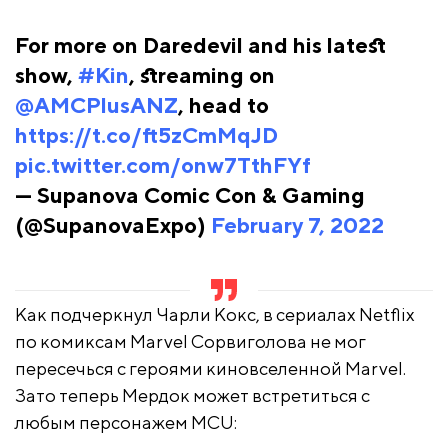
For more on Daredevil and his latest
show,
#Kin
, streaming on
@AMCPlusANZ
, head to
https://t.co/ft5zCmMqJD
pic.twitter.com/onw7TthFYf
— Supanova Comic Con & Gaming
(@SupanovaExpo)
February 7, 2022
Как подчеркнул Чарли Кокс, в сериалах Netflix
по комиксам Marvel Сорвиголова не мог
пересечься с героями киновселенной Marvel.
Зато теперь Мердок может встретиться с
любым персонажем MCU: