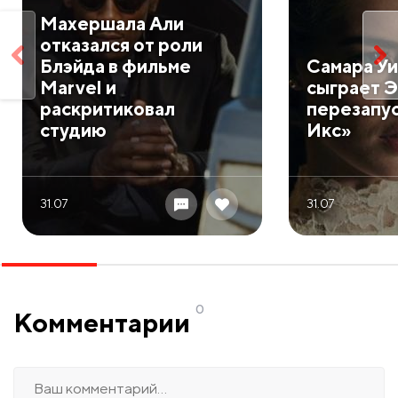
Махершала Али
отказался от роли
Блэйда в фильме
Самара Уи
Marvel и
сыграет Э
раскритиковал
перезапу
студию
Икс»
31.07
31.07
0
Комментарии