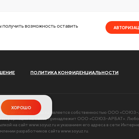
ы получить возможность оставить
АВТОРИЗА
ШЕНИЕ
ПОЛИТИКА КОНФИДЕНЦИАЛЬНОСТИ
ХОРОШО
я на сайте
www.soyuz.ru
, является собственностью ООО «СОЮЗ-А
чи информации на сайте принадлежит ООО «СОЮЗ-АРБАТ». Любое
ылкой на сайт
www.soyuz.ru
и указанием его адреса в сети Интерн
млении разработчиков сайта
www.soyuz.ru
.