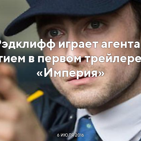
эдклифф играет агент
ием в первом трейлер
«Империя»
6 ИЮЛЯ 2016