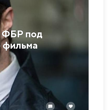
а ФБР под
е фильма