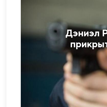
Дэниэл Р
прикрыт