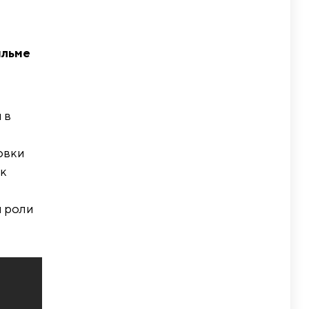
ильме
 в
овки
ек
й роли
.