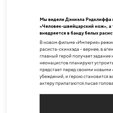
Мы видели Дэниэла Рэдклиффа в
«Человек-швейцарский нож», а 
внедряется в банду белых расис
В новом фильме «Империя» режис
расиста-скинхэда – вернее, в аг
главный герой получает задание 
неонацистов планируют устроить
предстает перед своими новыми «
убеждений, и герою становится в
актеру прилагаются лысая голова