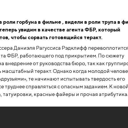
 роли горбуна в фильме
, видели в роли трупа в ф
теперь увидим в качестве агента ФБР, который
тов, чтобы сорвать готовящийся теракт.
сера Даниэля Рагуссиса Рэдклифф перевоплотится
ента ФБР, работающего под прикрытием. По сюжету
на внедрение от руководства бюро, так как группир
 масштабный теракт. Однако когда молодой челов
друзьями», те начинают испытывать твердость его
се труднее справляться с опасным заданием. К ново
, татуировки, красные файеры и прочая атрибутика