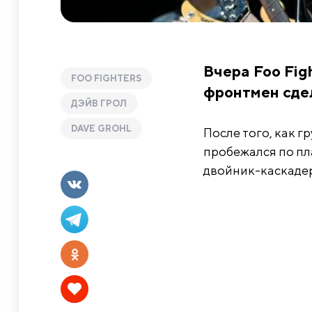
Вчера Foo Fig
FOO FIGHTERS
фронтмен сдел
ДЭЙВ ГРОЛ
DAVE GROHL
После того, как г
пробежался по пла
двойник-каскадер