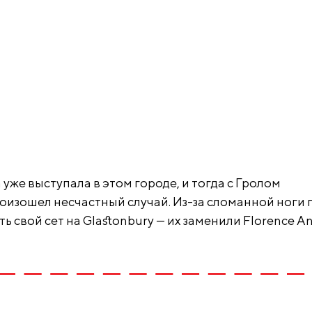
а уже выступала в этом городе, и тогда с Гролом
оизошел несчастный случай. Из-за сломанной ноги 
 свой сет на Glastonbury — их заменили Florence A