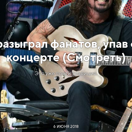
разыграл фанатов, упав 
концерте (Смотреть)
Это уже почти традиция.
6 ИЮНЯ 2018