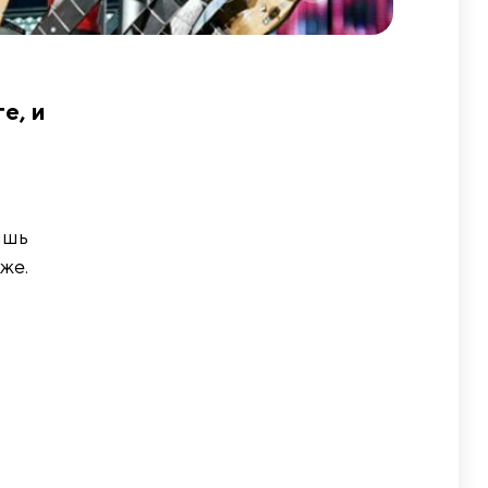
е, и
ишь
же.