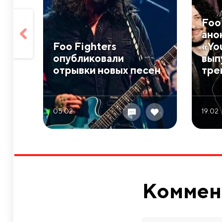
Foo
ано
Foo Fighters
«You
опубликовали
вып
отрывки новых песен
тре
05.02
19.02
Коммен