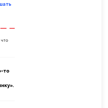
ушать
 что
о-то
инку».