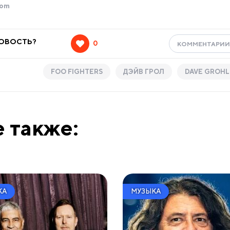
com
НОВОСТЬ?
0
КОММЕНТАРИ
FOO FIGHTERS
ДЭЙВ ГРОЛ
DAVE GROHL
 также:
КА
МУЗЫКА