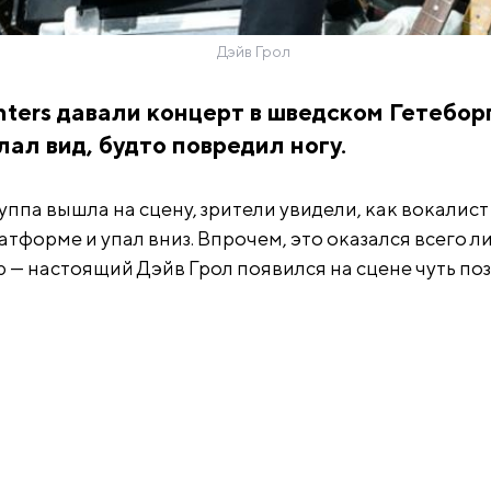
Дэйв Грол
hters давали концерт в шведском Гетеборг
ал вид, будто повредил ногу.
руппа вышла на сцену, зрители увидели, как вокалист
тформе и упал вниз. Впрочем, это оказался всего л
 — настоящий Дэйв Грол появился на сцене чуть поз