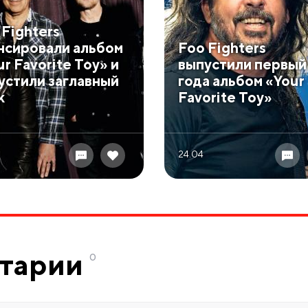
 Fighters
нсировали альбом
Foo Fighters
r Favorite Toy» и
выпустили первый 
устили заглавный
года альбом «Your
к
Favorite Toy»
24.04
тарии
0