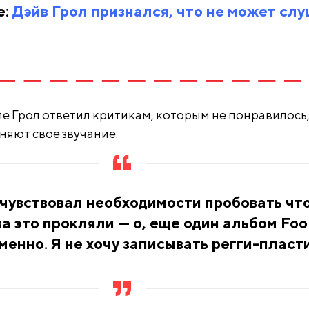
е:
Дэйв Грол признался, что не может сл
е Грол ответил критикам, которым не понравилось,
еняют свое звучание.
 чувствовал необходимости пробовать чт
 за это прокляли — о, еще один альбом Foo
именно. Я не хочу записывать регги-пласт