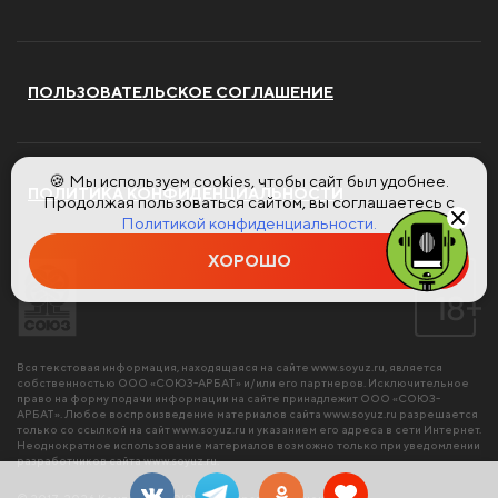
ПОЛЬЗОВАТЕЛЬСКОЕ СОГЛАШЕНИЕ
🍪 Мы используем cookies, чтобы сайт был удобнее.
ПОЛИТИКА КОНФИДЕНЦИАЛЬНОСТИ
Продолжая пользоваться сайтом, вы соглашаетесь с
Политикой конфиденциальности.
ХОРОШО
Вся текстовая информация, находящаяся на сайте
www.soyuz.ru
, является
собственностью ООО «СОЮЗ-АРБАТ» и/или его партнеров. Исключительное
право на форму подачи информации на сайте принадлежит ООО «СОЮЗ-
АРБАТ». Любое воспроизведение материалов сайта
www.soyuz.ru
разрешается
только со ссылкой на сайт
www.soyuz.ru
и указанием его адреса в сети Интернет.
Неоднократное использование материалов возможно только при уведомлении
разработчиков сайта
www.soyuz.ru
.