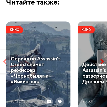
Читайте также:
КИНО
КИНО
Сериал по Assassin’s
Creed снимет
Действие 
режиссер
Assassin’
«Чернобыля» и
развернет
«Викингов»
Древнем 
23.12 2025
20.03