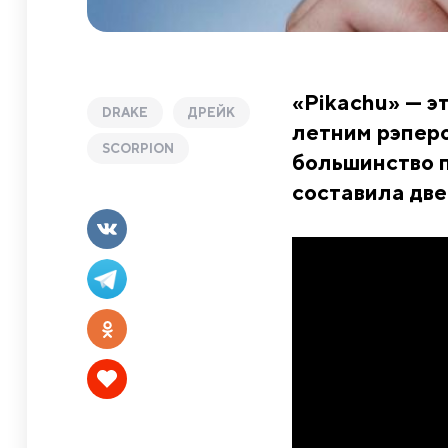
«Pikachu» — э
DRAKE
ДРЕЙК
летним рэперо
SCORPION
большинство п
составила две