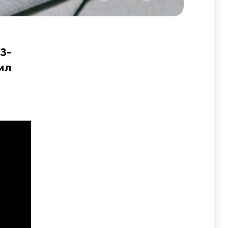
23-
ил