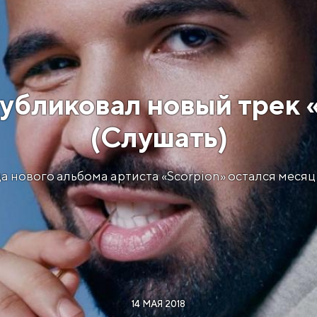
убликовал новый трек 
(Слушать)
а нового альбома артиста «Scorpion» остался месяц 
14 МАЯ 2018