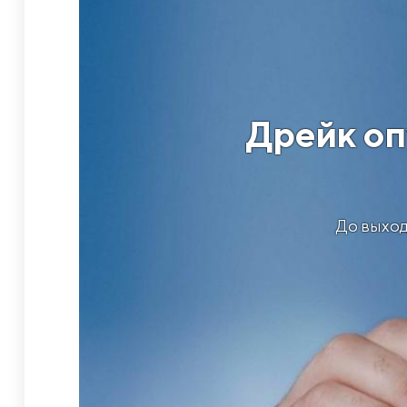
Дрейк оп
До выход