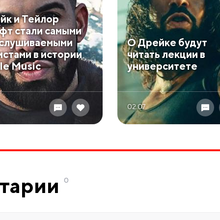
йк и Тейлор
фт стали самыми
слушиваемыми
О Дрейке будут
истами в истории
читать лекции в
le Music
университете
02.07
тарии
0