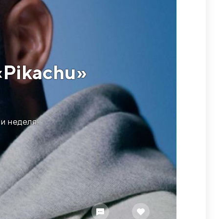
«Pikachu»
и неделя.