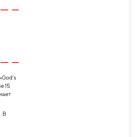
«God’s
е 15
мает
. В