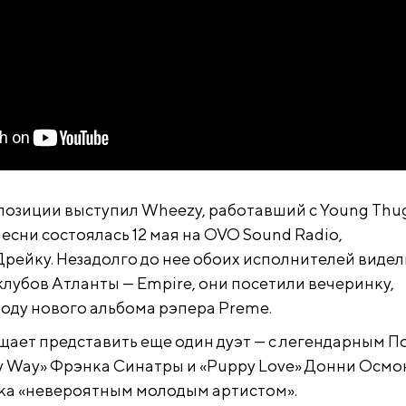
зиции выступил Wheezy, работавший с Young Thu
есни состоялась 12 мая на OVO Sound Radio,
ейку. Незадолго до нее обоих исполнителей видел
клубов Атланты — Empire, они посетили вечеринку,
ду нового альбома рэпера Preme.
щает представить еще один дуэт — с легендарным 
y Way» Фрэнка Синатры и «Puppy Love» Донни Осмо
ка «невероятным молодым артистом».