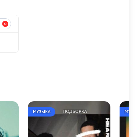
0
И
ПОДБОРКА
МУЗЫКА
МУЗЫ