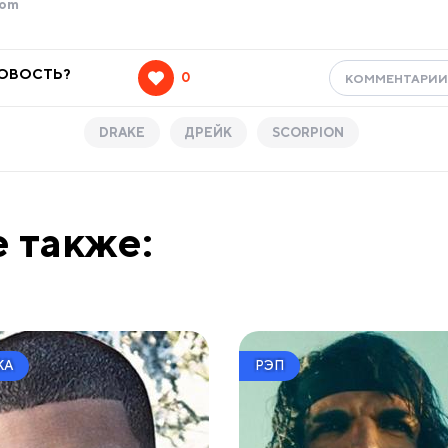
com
НОВОСТЬ?
0
КОММЕНТАРИ
DRAKE
ДРЕЙК
SCORPION
 также:
КА
РЭП