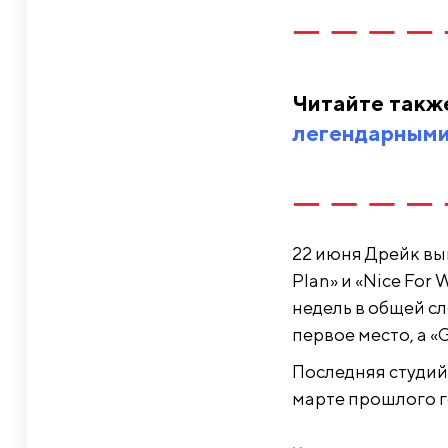
Читайте такж
легендарными
22 июня Дрейк вып
Plan» и «Nice For
недель в общей с
первое место, а «G
Последняя студийн
марте прошлого г