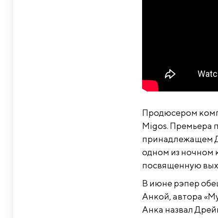
Продюсером компо
Migos. Премьера п
принадлежащем Др
одном из ночном 
посвященную выхо
В июне рэпер обе
Анкой, автора «M
Анка назвал Дрей