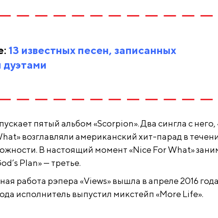
е:
13 известных песен, записанных
 дуэтами
ускает пятый альбом «Scorpion». Два сингла с него, 
 What» возглавляли американский хит-парад в течени
ложности. В настоящий момент «Nice For What» зани
od’s Plan» — третье.
ая работа рэпера «Views» вышла в апреле 2016 года
ода исполнитель выпустил микстейп «More Life».