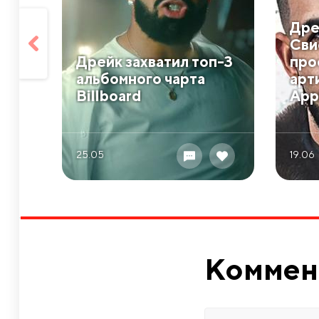
Дре
Сви
Дрейк захватил топ-3
про
альбомного чарта
арт
Billboard
App
25.05
19.06
Коммен