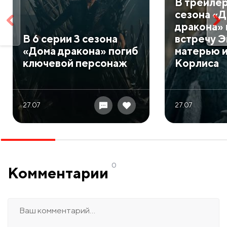
В трейлер
сезона «
дракона» 
В 6 серии 3 сезона
встречу Э
«Дома дракона» погиб
матерью 
ключевой персонаж
Корлиса
27.07
27.07
0
Комментарии