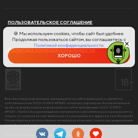
ПОЛЬЗОВАТЕЛЬСКОЕ СОГЛАШЕНИЕ
🍪 Мы используем cookies, чтобы сайт был удобнее.
Продолжая пользоваться сайтом, вы соглашаетесь с
Политикой конфиденциальности.
ПОЛИТИКА КОНФИДЕНЦИАЛЬНОСТИ
ХОРОШО
Вся текстовая информация, находящаяся на сайте
www.soyuz.ru
, является
собственностью ООО «СОЮЗ-АРБАТ» и/или его партнеров. Исключительное
право на форму подачи информации на сайте принадлежит ООО «СОЮЗ-
АРБАТ». Любое воспроизведение материалов сайта
www.soyuz.ru
разрешается
только со ссылкой на сайт
www.soyuz.ru
и указанием его адреса в сети Интернет.
Неоднократное использование материалов возможно только при уведомлении
разработчиков сайта
www.soyuz.ru
.
© 2017-2026 Компания «СОЮЗ». Все права защищены.