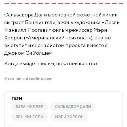
Сальвадора Дали в основной сюжетной линии
сыграет Бен Кингсли, а жену художника - Лесли
Мэнвилл. Поставит фильм режиссер Мэри
Хэррон («Американский психопат»), она же
выступит и сценаристом проекта вместе с
Джоном Си Уолшем.
Когда выйдет фильм, пока неизвестно.
Источник:
deadline.com
ТЕГИ
ЭЗРА МИЛЛЕР
САЛЬВАДОР ДАЛИ
БЕН КИНГСЛИ
МЭРИ ХЭРРОН