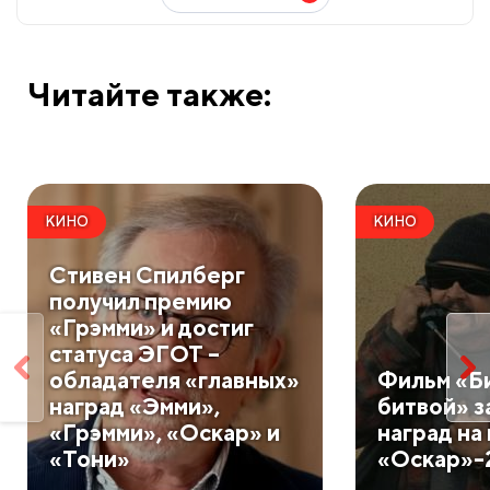
Читайте также:
КИНО
КИНО
Стивен Спилберг
получил премию
«Грэмми» и достиг
статуса ЭГОТ –
обладателя «главных»
Фильм «Би
наград «Эмми»,
битвой» з
«Грэмми», «Оскар» и
наград на
«Тони»
«Оскар»-