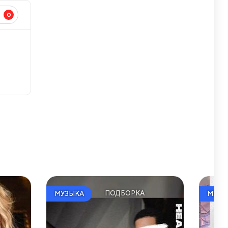
0
И
ПОДБОРКА
МУЗЫКА
МУЗЫ