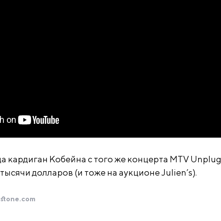
ода кардиган Кобейна с того же концерта MTV Unplu
 тысячи долларов (и тоже на аукционе Julien’s).
gstone.com