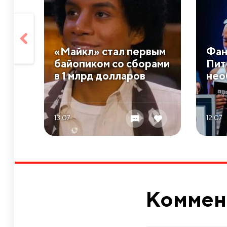
«Майкл» стал первым
Фан
байопиком со сборами
Пит
в 1 млрд долларов
нео
13.07
12.07
Коммен