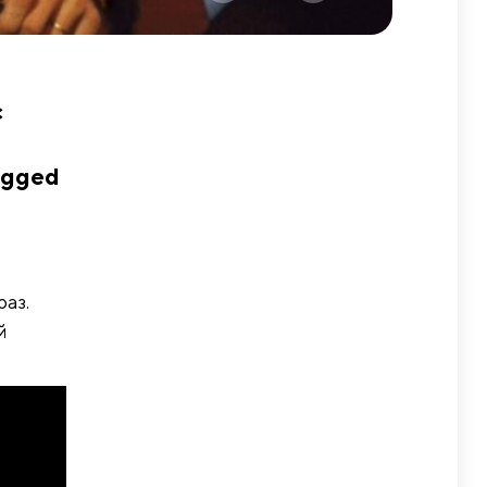
с
ugged
аз.
й