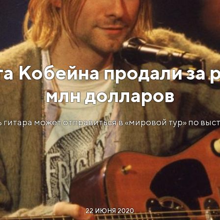
та Кобейна продали за 
млн долларов
 гитара может отправиться в «мировой тур» по выс
22 ИЮНЯ 2020