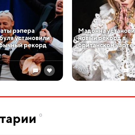
аты рэпера
Мадонна установи
буля установили
новый рекорд в
бычный рекорд
британском чарте
10.07
тарии
0