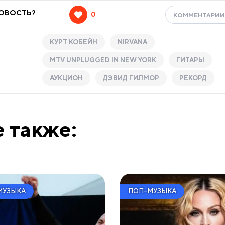
НОВОСТЬ?
0
КОММЕНТАРИ
КУРТ КОБЕЙН
NIRVANA
MTV UNPLUGGED IN NEW YORK
ГИТАРЫ
АУКЦИОН
ДЭВИД ГИЛМОР
РЕКОРД
 также:
МУЗЫКА
ПОП-МУЗЫКА