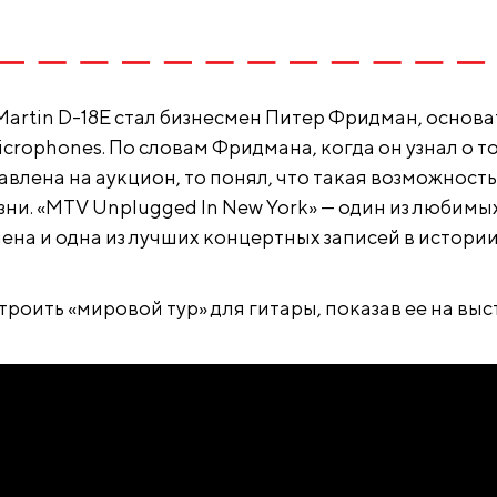
artin D-18E стал бизнесмен Питер Фридман, основа
rophones. По словам Фридмана, когда он узнал о то
авлена на аукцион, то понял, что такая возможность
зни. «MTV Unplugged In New York» — один из любимы
ена и одна из лучших концертных записей в истории
роить «мировой тур» для гитары, показав ее на выс