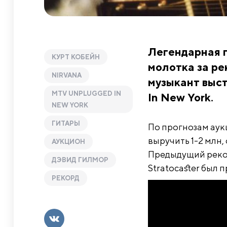
Легендарная г
КУРТ КОБЕЙН
молотка за ре
NIRVANA
музыкант выс
MTV UNPLUGGED IN
In New York.
NEW YORK
ГИТАРЫ
По прогнозам аук
выручить 1-2 млн,
АУКЦИОН
Предыдущий реко
ДЭВИД ГИЛМОР
Stratocaster был п
РЕКОРД