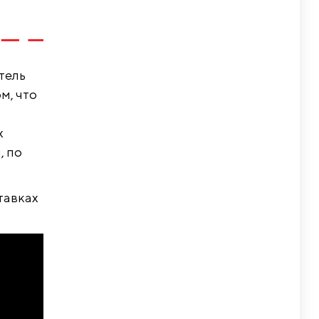
тель
м, что
х
, по
тавках