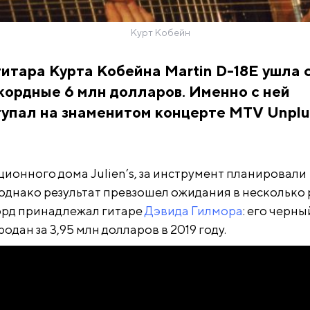
Курт Кобейн
итара Курта Кобейна Martin D-18E ушла 
кордные 6 млн долларов. Именно с ней
тупал на знаменитом концерте MTV Unpl
ционного дома Julien’s, за инструмент планировали
 однако результат превзошел ожидания в несколько р
рд принадлежал гитаре
Дэвида Гилмора
: его черны
родан за 3,95 млн долларов в 2019 году.