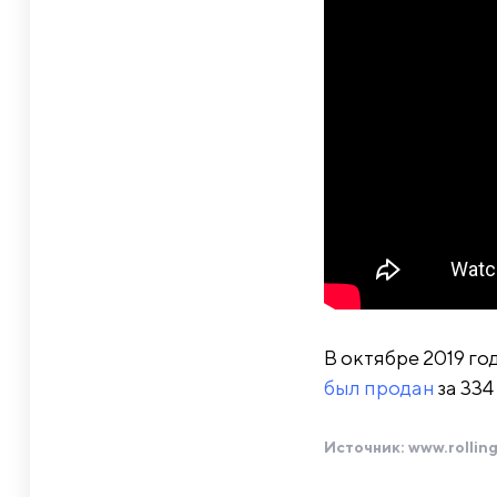
В октябре 2019 г
был продан
за 334
Источник:
www.rollin