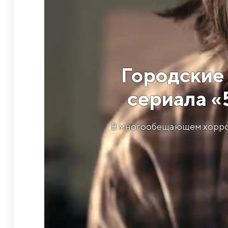
Городские
сериала «5
В многообещающем хорроре