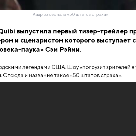
Кадр из сериала «50 штатов страха»
uibi выпустила первый тизер-трейлер п
сером и сценаристом которого выступает
овека-паука» Сэм Рэйми.
одскими легендами США. Шоу «погрузит зрителей в
 Отсюда и название такое «50 штатов страха».