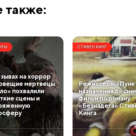
 также:
ОРЫ
СТИВЕН КИНГ
тзывах на хоррор
овещие мертвецы:
Режиссеры «Пунк
ло» похвалили
назначения 6» сни
ткие сцены и
фильм по роману
ряженную
«Безнадега» Стив
осферу
Кинга