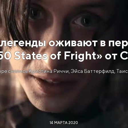
 легенды оживают в пер
0 States of Fright» от
 снялись Кристина Риччи, Эйса Баттерфилд, Таис
14 МАРТА 2020