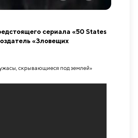
редстоящего сериала «50 States
 создатель «Зловещих
 ужасы, скрывающиеся под землей»