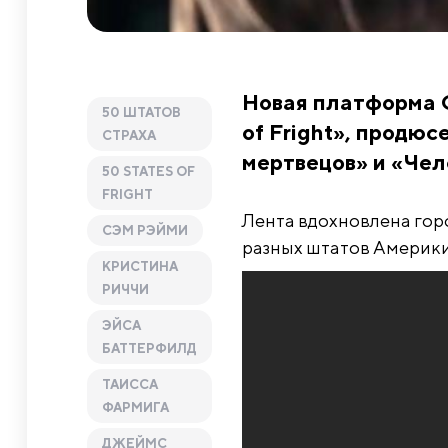
Новая платформа Q
50 ШТАТОВ
of Fright», продю
СТРАХА
мертвецов» и «Чел
50 STATES OF
FRIGHT
Лента вдохновлена гор
СЭМ РЭЙМИ
разных штатов Америки.
КРИСТИНА
РИЧЧИ
ЭЙСА
БАТТЕРФИЛД
ТАИССА
ФАРМИГА
ДЖЕЙМС