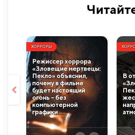
Читайте
ХОРРОРЫ
ХОРР
Режиссер хоррора
«Зловещие мертвецы:
Пекло» объяснил,
В о
почему в фильме
«Зл
будет настоящий
Пек
огонь – без
жес
компьютерной
нап
графики
атм