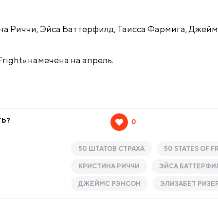
на Риччи, Эйса Баттерфилд, Таисса Фармига, Джейм
Fright» намечена на апрель.
ТЬ?
0
50 ШТАТОВ СТРАХА
50 STATES OF F
КРИСТИНА РИЧЧИ
ЭЙСА БАТТЕРФИ
ДЖЕЙМС РЭНСОН
ЭЛИЗАБЕТ РИЗЕ