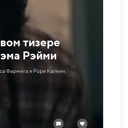
вом тизере
 Сэма Рэйми
са Фармига и Рори Калкин.