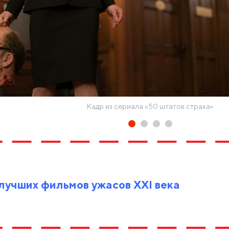
Кадр из сериала «50 штатов страха»
 лучших фильмов ужасов ХХI века