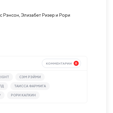
с Рэнсон, Элизабет Ризер и Рори
0
КОММЕНТАРИИ
RIGHT
СЭМ РЭЙМИ
ЛД
ТАИССА ФАРМИГА
Р
РОРИ КАЛКИН