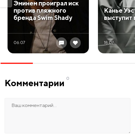
Эминем проиграл иск
против пляжного
Канье Уэс
бренда Swim Shady
выступит 
06.07
18.07
0
Комментарии