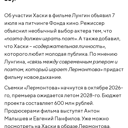
Об участии Хаски в фильме Лунгин объявил 7
июля на питчинге Фонда кино. Режиссер
объяснил необычный выбор актера тем, что
«поэта должен играть поэт»
. А также добавил,
что Хаски –
«содержательная личность»
,
которого любит молодая публика. По мнению
Лунгина,
«связь между современным рэпером и
поэтом, который играет Лермонтова»
придаст
фильму новое дыхание.
Съемки «Лермонтова» начнутся в октябре 2026-
го, премьера ожидается летом 2028-го. Бюджет
проекта составляет 600 млн рублей.
Продюсерами фильма выступят Антон
Малышев и Евгений Панфилов. Уже можно
посмотреть на Хаски в образе Лермонтова.