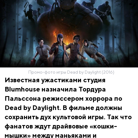
Промо-фото игры Dead by Daylight (2016)
Известная ужастиками студия
Blumhouse назначила Тордура
Пальссона режиссером хоррора по
Dead by Daylight. В фильме должны
сохранить дух культовой игры. Так что
фанатов ждут драйвовые «кошки-
мышки» между маньяками и