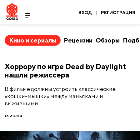
ВХОД
|
РЕГИСТРАЦИЯ
Кино и сериалы
Рецензии
Обзоры
Подб
Хоррору по игре Dead by Daylight
нашли режиссера
В фильме должны устроить классические
«кошки-мышки» между маньяками и
выжившими.
16 ИЮНЯ