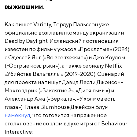
выжившими.
Как пишет Variety, Тордур Пальссон уже
официально возглавил команду экранизации
Dead by Daylight. Исландский постановщик
известен по фильму ужасов «Проклятые» (2024)
с Одессей Янг («Во все тяжкие») и Джо Коулом
(«Острые козырьки»), а также сериалу Netflix
«Убийства Вальгаллы» (2019-2020). Сценарий
для проекта напишут Дэвид Лесли Джонсон-
Макголдрик («Заклятие 2», «Дитя тьмы») и
Александр Ажа («Зеркала», «У холмов есть
глаза»). Глава Blumhouse Джейсон Блум
намекнул
, что готовится напряженное
столкновение со злом в духе игры от Behaviour
Interactive: