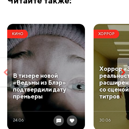
Читайте также:
КИНО
ХОРРОР
Хоррор «
В тизере новой
реальност
«Ведьмы из Блэр»
расширен
подтвердили дату
со сценой
премьеры
титров
24.06
30.06