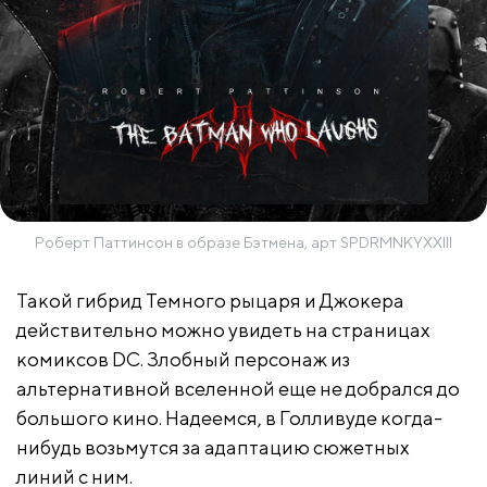
Роберт Паттинсон в образе Бэтмена, арт SPDRMNKYXXIII
Такой гибрид Темного рыцаря и Джокера
действительно можно увидеть на страницах
комиксов DC. Злобный персонаж из
альтернативной вселенной еще не добрался до
большого кино. Надеемся, в Голливуде когда-
нибудь возьмутся за адаптацию сюжетных
линий с ним.