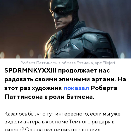
Роберт Паттинсон в образе Бэтмена, арт Ellejart
SPDRMNKYXXIII продолжает нас
радовать своими эпичными артами. На
этот раз художник
показал
Роберта
Паттинсона в роли Бэтмена.
Казалось бы, что тут интересного, если мы уже
видели актера в костюме Темного рыцаря в
тизере? Однако художник представил