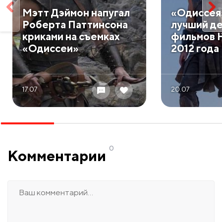
Мэтт Дэймон напугал
«Одиссея
Роберта Паттинсона
лучший д
криками на съемках
фильмов 
«Одиссеи»
2012 года
17.07
20.07
0
Комментарии