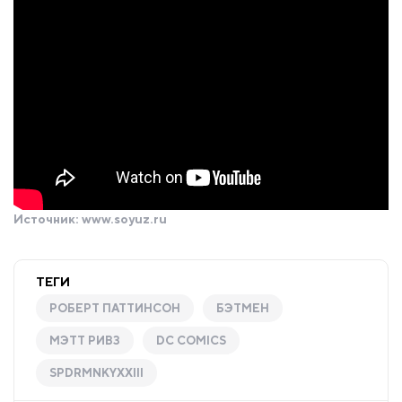
Источник:
www.soyuz.ru
ТЕГИ
РОБЕРТ ПАТТИНСОН
БЭТМЕН
МЭТТ РИВЗ
DC COMICS
SPDRMNKYXXIII