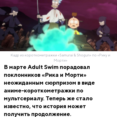
Кадр из короткометражки «Samurai & Shogun» по «Рику и
Морти»
В марте Adult Swim порадовал
поклонников «Рика и Морти»
неожиданным сюрпризом в виде
аниме-короткометражки по
мультсериалу. Теперь же стало
известно, что история может
получить продолжение.