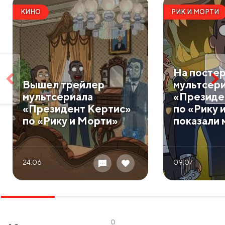
КИНО
РИК И МОРТИ
На посте
Вышел трейлер
мультсер
мультсериала
«Президе
«Президент Кертис»
по «Рику 
по «Рику и Морти»
показали 
24.06
09.07
0