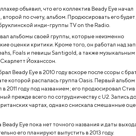
лахер объявил, что его коллектив Beady Eye начал
 второй по счету, альбом. Продюсировать его будет
бруклинской инди-группы TV on the Radio.
ал альбомы своей группы, которые неизменно
кие оценки критики. Кроме того, он работал над за
eahs, Foals и певицы Santigold, а также музыкальным
Скарлетт Йоханссон.
рал Beady Eye в 2010 году вскоре после ссоры с бра
ате которой распалась группа Oasis. Первый альбом
 в 2011 году под названием
; его продюсировал Стив
ный прежде всего по сотрудничеству с U2. Запись д
 британских чартах, однако снискала смешанные оце
 Beady Eye пока нет точного названия и даты выхода
льно его планируют выпустить в 2013 году.