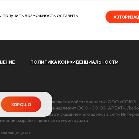
ы получить возможность оставить
АВТОРИЗА
ШЕНИЕ
ПОЛИТИКА КОНФИДЕНЦИАЛЬНОСТИ
я на сайте
www.soyuz.ru
, является собственностью ООО «СОЮЗ-А
ХОРОШО
чи информации на сайте принадлежит ООО «СОЮЗ-АРБАТ». Любое
ылкой на сайт
www.soyuz.ru
и указанием его адреса в сети Интерн
млении разработчиков сайта
www.soyuz.ru
.
ава защищены.