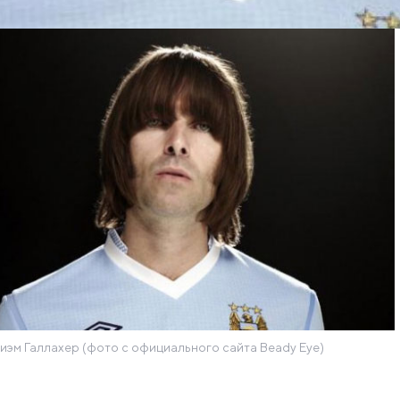
иэм Галлахер (фото с официального сайта Beady Eye)