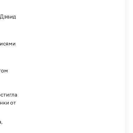
 Дэвид
писями
том
остигла
нки от
,