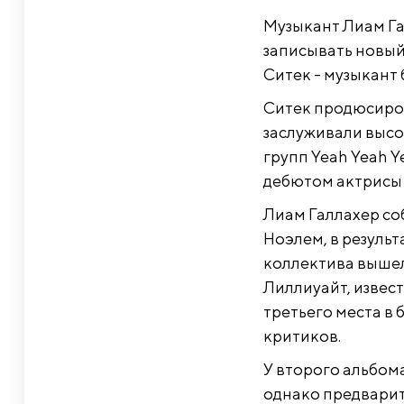
Музыкант Лиам Гал
записывать новый,
Ситек - музыкант 
Ситек продюсиров
заслуживали высо
групп Yeah Yeah Y
дебютом актрисы 
Лиам Галлахер соб
Ноэлем, в результ
коллектива вышел
Лиллиуайт, извест
третьего места в
критиков.
У второго альбома
однако предварите