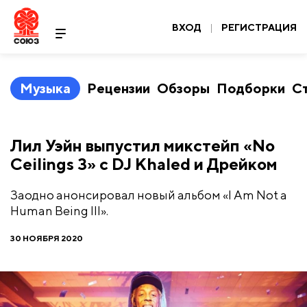
ВХОД
|
РЕГИСТРАЦИЯ
Музыка
Рецензии
Обзоры
Подборки
С
Лил Уэйн выпустил микстейп «No
Ceilings 3» с DJ Khaled и Дрейком
Заодно анонсировал новый альбом «I Am Not a
Human Being III».
30 НОЯБРЯ 2020