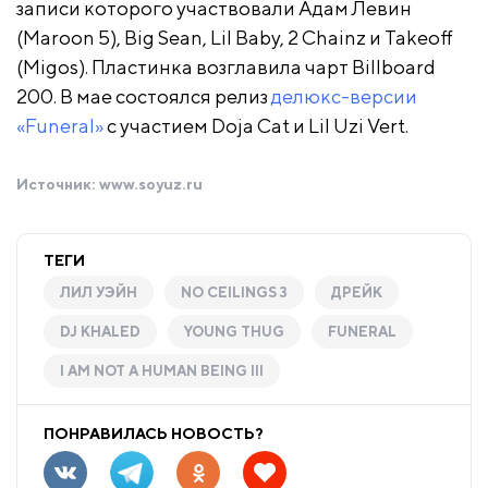
записи которого участвовали Адам Левин
(Maroon 5), Big Sean, Lil Baby, 2 Chainz и Takeoff
(Migos). Пластинка возглавила чарт Billboard
200. В мае состоялся релиз
делюкс-версии
«Funeral»
с участием Doja Cat и Lil Uzi Vert.
Источник:
www.soyuz.ru
ТЕГИ
ЛИЛ УЭЙН
NO CEILINGS 3
ДРЕЙК
DJ KHALED
YOUNG THUG
FUNERAL
I AM NOT A HUMAN BEING III
ПОНРАВИЛАСЬ НОВОСТЬ?