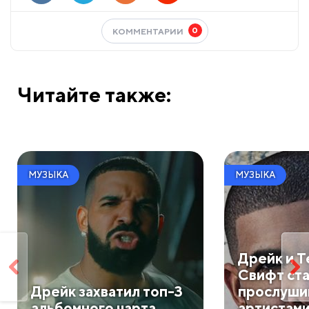
0
КОММЕНТАРИИ
Читайте также:
МУЗЫКА
МУЗЫКА
Дрейк и 
Свифт ст
Дрейк захватил топ-3
прослуши
альбомного чарта
артистами