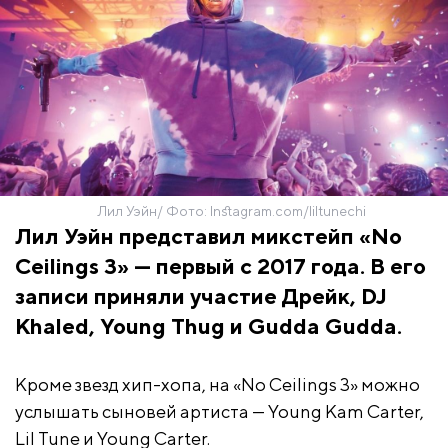
Лил Уэйн/ Фото: Instagram.com/liltunechi
Лил Уэйн представил микстейп «No
Ceilings 3» — первый с 2017 года. В его
записи приняли участие Дрейк, DJ
Khaled, Young Thug и Gudda Gudda.
Кроме звезд хип-хопа, на «No Ceilings 3» можно
услышать сыновей артиста — Young Kam Carter,
Lil Tune и Young Carter.