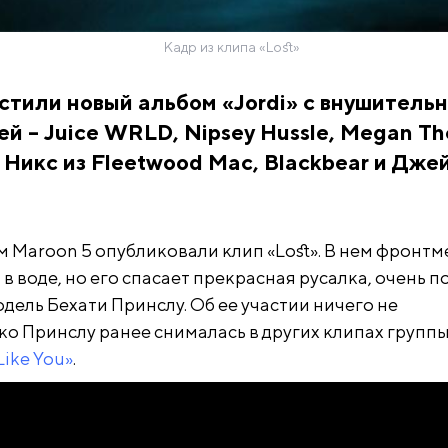
Кадр из клипа «Lost»
стили новый альбом «Jordi» с внушитель
ей – Juice WRLD, Nipsey Hussle, Megan T
и Никс из Fleetwood Mac, Blackbear и Дже
м Maroon 5 опубликовали клип «Lost». В нем фронтм
в воде, но его спасает прекрасная русалка, очень 
модель Бехати Принслу. Об ее участии ничего не
ко Принслу ранее снималась в других клипах группы
 Like You»
.