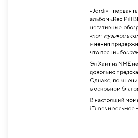
«Jordi» – первая 
альбом «Red Pill B
негативные: обоз
«поп-музыкой в с
мнения придержива
что песни
«банал
Эл Хант из NME не
довольно предска
Однако, по мнени
в основном благо
В настоящий моме
iTunes и восьмое 