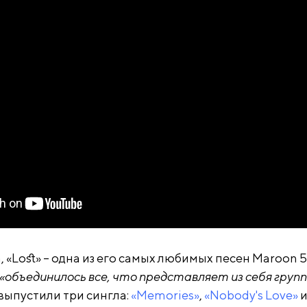
 «Lost» – одна из его самых любимых песен Maroon 5,
«объединилось все, что представляет из себя груп
выпустили три сингла:
«Memories»
,
«Nobody's Love»