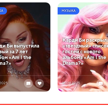
КА
МУЗЫКА
Карди Би раскрыл
ди Би выпустила
«звездный» списо
вый за 7 лет
гостей с нового
бом «Am I the
альбома «Am I the
ma?»
Drama?»
 2025
16.09 2025