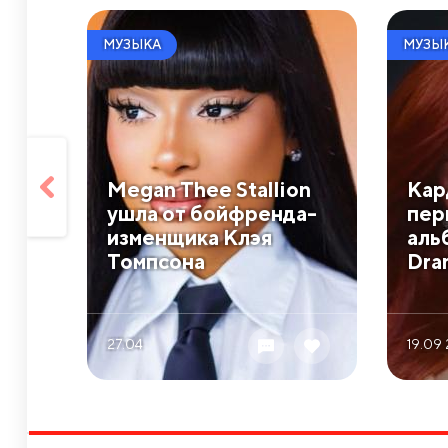
МУЗЫКА
МУЗЫ
Megan Thee Stallion
Кар
ушла от бойфренда-
пер
изменщика Клэя
аль
Томпсона
Dra
27.04
19.09