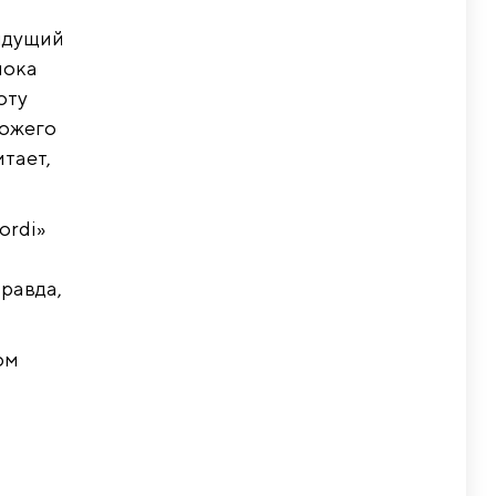
дыдущий
пока
оту
хожего
итает,
ordi»
правда,
ом