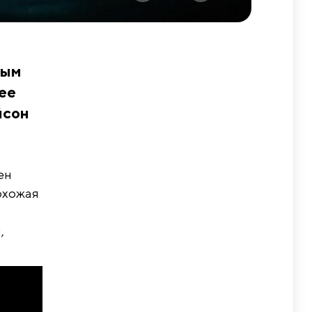
ным
hee
йсон
ен
похожая
,