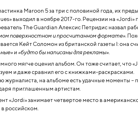
пластинка Maroon 5 за три с половиной года, их пре
lues» выходил в ноябре 2017-го. Рецензии на «Jordi» 
реватель The Guardian Алексис Петридис назвал раб
амом поверхностном и просчитанном формате»
. По
ется Кейт Соломон из британской газеты I: она сч
ьные»
и
«будто бы написаны для рекламы»
.
много мягче оценил альбом. Он тоже считает, что «J
зуем и даже сравнил его с книжками-раскрасками.
ю журналиста, на альбоме есть удачные моменты – 
даря приглашенным артистам.
нт «Jordi» занимает четвертое место в американск
– в российском.