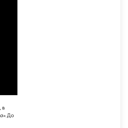
 в
па»
. До
и