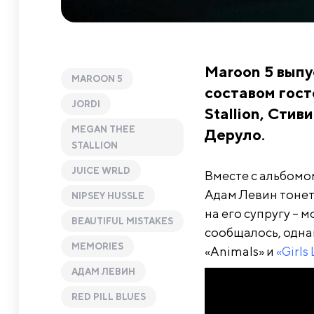
Maroon 5 выпу
MAROON 5
составом гост
JORDI
Stallion, Стив
MEGAN THEE
Деруло.
STALLION
JUICE WRLD
Вместе с альбомо
Адам Левин тонет 
NIPSEY HUSSLE
на его супругу – 
BEAUTIFUL MISTAKES
сообщалось, одна
MEMORIES
«Animals» и
«Girls
АДАМ ЛЕВИН
RED PILL BLUES