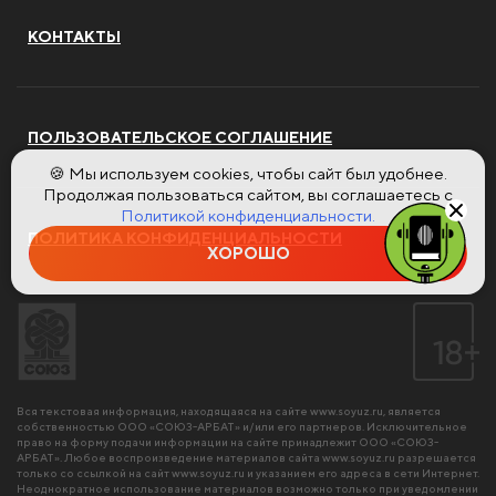
КОНТАКТЫ
ПОЛЬЗОВАТЕЛЬСКОЕ СОГЛАШЕНИЕ
🍪 Мы используем cookies, чтобы сайт был удобнее.
Продолжая пользоваться сайтом, вы соглашаетесь с
Политикой конфиденциальности.
ПОЛИТИКА КОНФИДЕНЦИАЛЬНОСТИ
ХОРОШО
Вся текстовая информация, находящаяся на сайте
www.soyuz.ru
, является
собственностью ООО «СОЮЗ-АРБАТ» и/или его партнеров. Исключительное
право на форму подачи информации на сайте принадлежит ООО «СОЮЗ-
АРБАТ». Любое воспроизведение материалов сайта
www.soyuz.ru
разрешается
только со ссылкой на сайт
www.soyuz.ru
и указанием его адреса в сети Интернет.
Неоднократное использование материалов возможно только при уведомлении