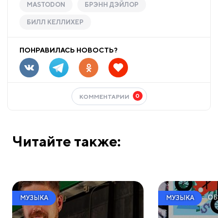
MASTODON
БРЭНН ДЭЙЛОР
БИЛЛ КЕЛЛИХЕР
ПОНРАВИЛАСЬ НОВОСТЬ?
0
КОММЕНТАРИИ
Читайте также:
ОБ
МУЗЫКА
МУЗЫКА