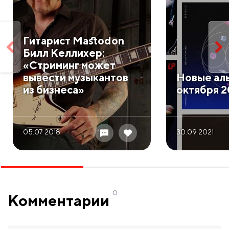
Гитарист Mastodon
Билл Келлихер:
«Стриминг может
вывести музыкантов
​Новые а
из бизнеса»
октября 2
05.07 2018
30.09 2021
0
Комментарии