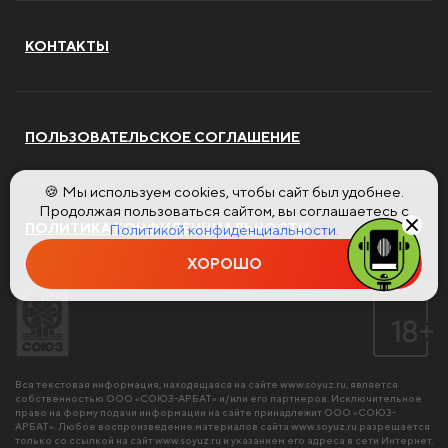
КОНТАКТЫ
ПОЛЬЗОВАТЕЛЬСКОЕ СОГЛАШЕНИЕ
🍪 Мы используем cookies, чтобы сайт был удобнее.
Продолжая пользоваться сайтом, вы соглашаетесь с
ПОЛИТИКА КОНФИДЕНЦИАЛЬНОСТИ
Политикой конфиденциальности.
ХОРОШО
Вся текстовая информация, находящаяся на сайте
www.soyuz.ru
, является
собственностью ООО «СОЮЗ-АРБАТ» и/или его партнеров. Исключительное
право на форму подачи информации на сайте принадлежит ООО «СОЮЗ-
АРБАТ». Любое воспроизведение материалов сайта
www.soyuz.ru
разрешается
только со ссылкой на сайт
www.soyuz.ru
и указанием его адреса в сети Интернет.