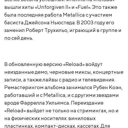
вышли хиты «Unforgiven II» и «Fuel». Это также
была последняя работа Metallica с участием
басиста Джейсона Ньюстеда. В 2003 году его
заменил Роберт Трухильо, играющий в группе и
по сей день.
В обновленную версию «Reload» войдут
неизданные демо, черновые миксы, концертные
записи, а также лайвы с радио и телевидения.
Ремастерингом альбома занимался Рубен Коэн,
работавший и с Metallica, и с другими звездами
вроде Фаррелла Уильямса. Переиздание
«Reload» выйдет не только на стримингах, но и
на физических носителях: виниловых
пластинках, компакт-дисках, кассетах. Для