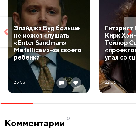
Элайджа Вуд больше
Гитарист 
не может слушать
Кирк Хэмм
«Enter Sandman»
Тейлор С
Metallica из-за своего
«проекто
ребенка
упал со с
25.03
22.06
0
Комментарии