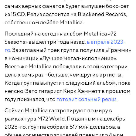
самых верных фанатов будет выпущен бокс-сет
из 15 CD. Релиз состоится на Blackened Records,
собственном лейбле Metallica.
Последний на сегодня альбом Metallica «72
Seasons» вышел три года назад,
в апреле 2023-
го
. За заглавный трек группа получила «Грэмми»
в номинации «Лучшее метал-исполнение».
Всего же Metallica побеждали в этой категории
целых семь раз – больше, чем другие артисты.
Когда группа выпустит следующий альбом, пока
неясно. Зато гитарист Кирк Хэмметт в прошлом
году признался, что
готовит сольный релиз
.
Сейчас Metallica гастролируют по миру в
рамках тура M72 World. По данным на декабрь
2025-го, группа собрала 517 млн долларов, а
общее количество зрителей превысило 4 млн.