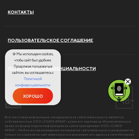
КОНТАКТЫ
ПОЛЬЗОВАТЕЛЬСКОЕ СОГЛАШЕНИЕ
🍪 Мы используем cookies,
чтобы сайт был удобнее.
Продолжая пользоваться
ПОЛИТИКА КОНФИДЕНЦИАЛЬНОСТИ
сайтом, вы соглашаетесь с
Политикой
конфиденциальности.
ХОРОШО
Вся текстовая информация, находящаяся на сайте
www.soyuz.ru
, является
собственностью ООО «СОЮЗ-АРБАТ» и/или его партнеров. Исключительное
право на форму подачи информации на сайте принадлежит ООО «СОЮЗ-
АРБАТ». Любое воспроизведение материалов сайта
www.soyuz.ru
разрешается
только со ссылкой на сайт
www.soyuz.ru
и указанием его адреса в сети Интернет.
Неоднократное использование материалов возможно только при уведомлении