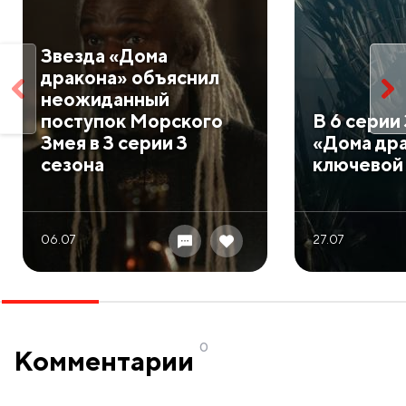
Звезда «Дома
дракона» объяснил
неожиданный
поступок Морского
В 6 серии
Змея в 3 серии 3
«Дома дра
сезона
ключевой
06.07
27.07
0
Комментарии