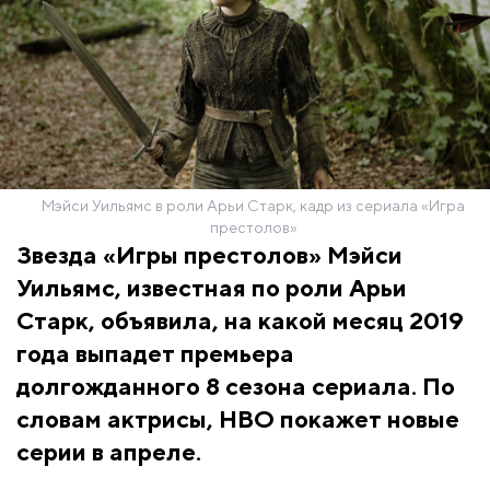
Мэйси Уильямс в роли Арьи Старк, кадр из сериала «Игра
престолов»
Звезда «Игры престолов» Мэйси
Уильямс, известная по роли Арьи
Старк, объявила, на какой месяц 2019
года выпадет премьера
долгожданного 8 сезона сериала. По
словам актрисы, HBO покажет новые
серии в апреле.