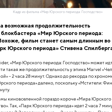
Кадр из фильма «Мир Юрского периода: Господство»
на возможная продолжительность
 блокбастера «Мир Юрского периода:
Похоже, фильм станет самым длинным во
рк Юрского периода» Стивена Спилберга
ider, «Мир Юрского периода: Господство» может идт
чти такая же продолжительность у эпика Marvel «Че
мой» – 2 часа 28 минут. Однако до рекорда по хроно
рского периода» далеко, поскольку «Мстители: Фи
нуту.
мы киновселенной гораздо короче «Мира Юрского
во». Так, «Парк Юрского периода» идет 2 часа 7 мину