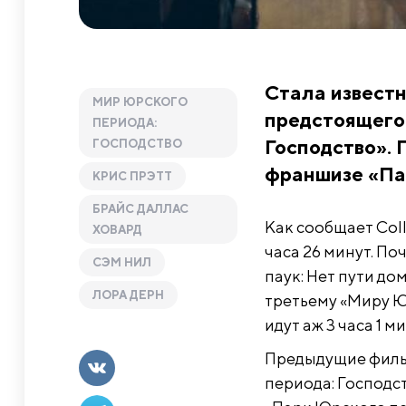
Стала извест
МИР ЮРСКОГО
предстоящего
ПЕРИОДА:
Господство». 
ГОСПОДСТВО
франшизе «Па
КРИС ПРЭТТ
БРАЙС ДАЛЛАС
Как сообщает Coll
ХОВАРД
часа 26 минут. По
СЭМ НИЛ
паук: Нет пути до
ЛОРА ДЕРН
третьему «Миру Ю
идут аж 3 часа 1 ми
Предыдущие филь
периода: Господст