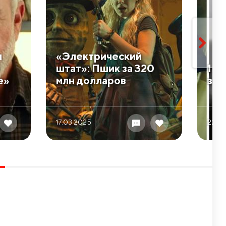
л
​«Электрический
штат»: Пшик за 320
​15
е»
млн долларов
зве
17.03 2025
22.0