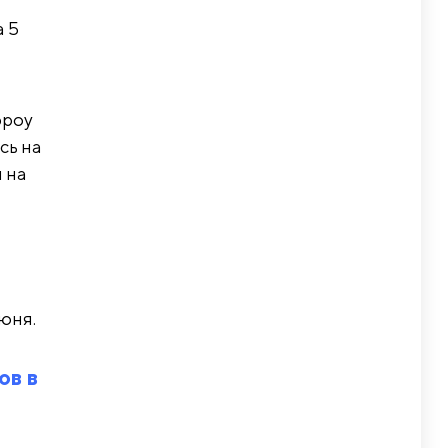
а 5
рроу
сь на
 на
юня.
ов в