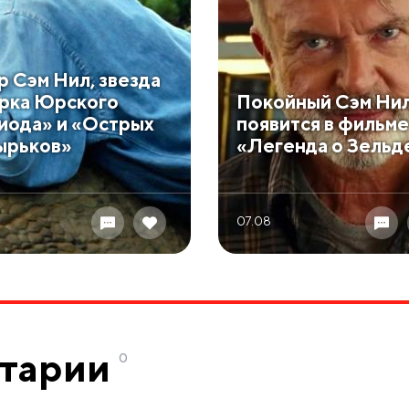
р Сэм Нил, звезда
рка Юрского
Покойный Сэм Ни
иода» и «Острых
появится в фильме
ырьков»
«Легенда о Зельд
07.08
тарии
0