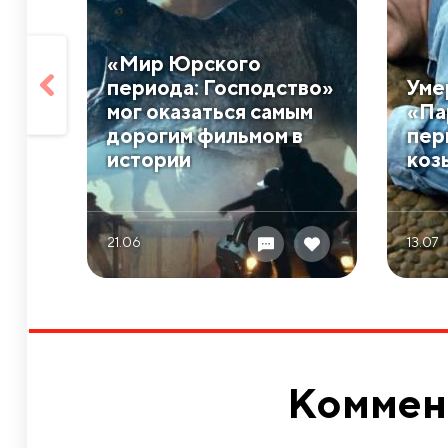
«Мир Юрского
периода: Господство»
Уме
мог оказаться самым
«Па
дорогим фильмом в
пер
истории
коз
21.06
13.07
Коммен