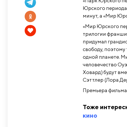
«Парк Юрского пер
Юрского периода 3
минут, а «Мир Юрс
«Мир Юрского пер
трилогии франшиз
придумал грандио
свободу, поэтому
одной планете. М
человечество Оуэ
Ховард) будут вм
Сэттлер (Лора Де
Премьера фильма 
Тоже интерес
кино