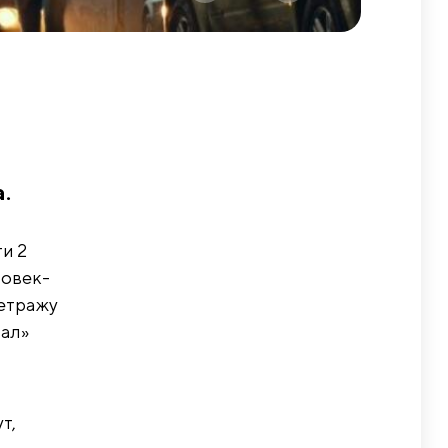
.
и 2
ловек-
метражу
нал»
т,