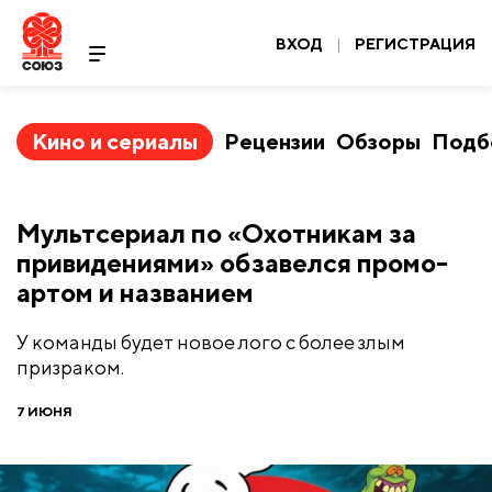
ВХОД
|
РЕГИСТРАЦИЯ
Кино и сериалы
Рецензии
Обзоры
Подб
Мультсериал по «Охотникам за
привидениями» обзавелся промо-
артом и названием
У команды будет новое лого с более злым
призраком.
7 ИЮНЯ