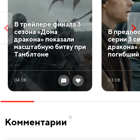
В трейлере финала 3
сезона «Дома
В предпо
дракона» показали
серии 3 с
масштабную битву при
дракона»
Тамблтоне
погибший
04.08
03.08
0
Комментарии