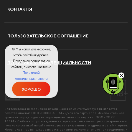
КОНТАКТЫ
ПОЛЬЗОВАТЕЛЬСКОЕ СОГЛАШЕНИЕ
🍪 Мы используем cookies,
чтобы сайт был удобнее.
Продолжая пользоваться
ПОЛИТИКА КОНФИДЕНЦИАЛЬНОСТИ
сайтом, вы соглашаетесь с
Политикой
конфиденциальности.
ХОРОШО
Вся текстовая информация, находящаяся на сайте
www.soyuz.ru
, является
собственностью ООО «СОЮЗ-АРБАТ» и/или его партнеров. Исключительное
право на форму подачи информации на сайте принадлежит ООО «СОЮЗ-
АРБАТ». Любое воспроизведение материалов сайта
www.soyuz.ru
разрешается
только со ссылкой на сайт
www.soyuz.ru
и указанием его адреса в сети Интернет.
Неоднократное использование материалов возможно только при уведомлении