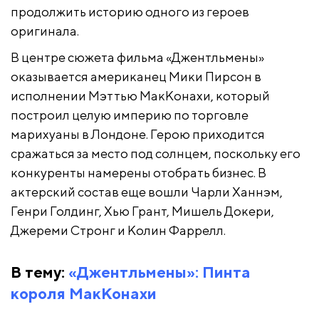
продолжить историю одного из героев
оригинала.
В центре сюжета фильма «Джентльмены»
оказывается американец Мики Пирсон в
исполнении Мэттью МакКонахи, который
построил целую империю по торговле
марихуаны в Лондоне. Герою приходится
сражаться за место под солнцем, поскольку его
конкуренты намерены отобрать бизнес. В
актерский состав еще вошли Чарли Ханнэм,
Генри Голдинг, Хью Грант, Мишель Докери,
Джереми Стронг и Колин Фаррелл.
В тему:
«Джентльмены»: Пинта
короля МакКонахи