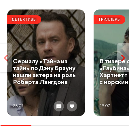
ДЕТЕКТИВЫ
ТРИЛЛЕРЫ
Сериалу «Тайна из
В тизере 
тайн» по Дэну Брауну
«Глубина
нашли актера на роль
Хартнетт 
Роберта Лэнгдона
с морским
28.07
29.07