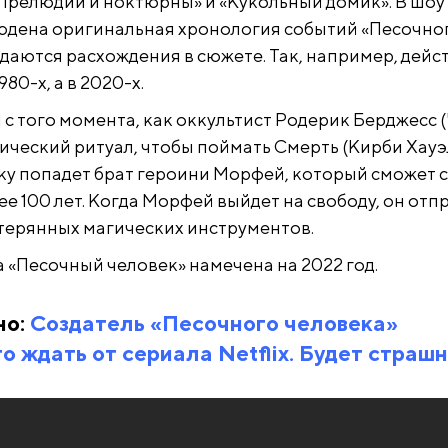
Прелюдии и ноктюрны» и «Кукольный домик». В шоу
юдена оригинальная хронология событий «Песочно
идаются расхождения в сюжете. Так, например, дейс
980-х, а в 2020-х.
 с того момента, как оккультист Родерик Берджесс 
гический ритуал, чтобы поймать Смерть (Кирби Хауэ
шку попадет брат героини Морфей, который сможет 
ее 100 лет. Когда Морфей выйдет на свободу, он отп
утерянных магических инструментов.
 «Песочный человек» намечена на 2022 год.
но:
Создатель «Песочного человека»
го ждать от сериала Netflix. Будет страш