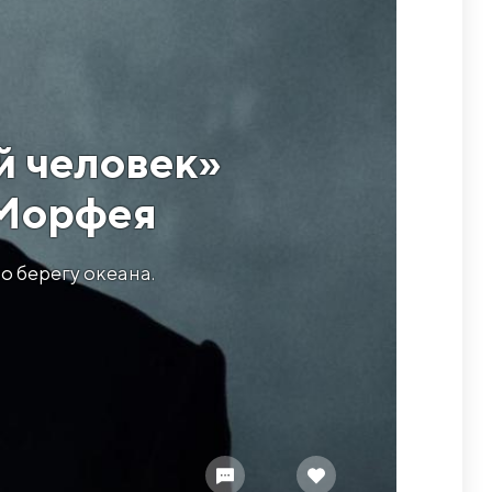
й человек»
 Морфея
 берегу океана.