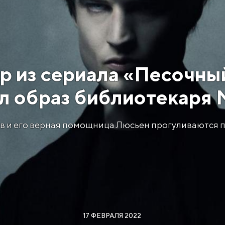
р из сериала «Песочны
л образ библиотекаря
в и его верная помощница Люсьен прогуливаются по
17 ФЕВРАЛЯ 2022