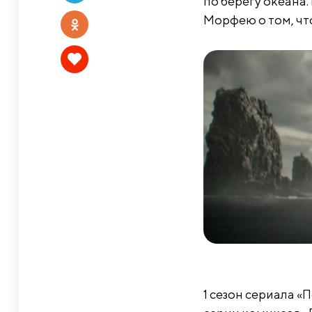
по берегу океана
Морфею о том, что
1 сезон сериала 