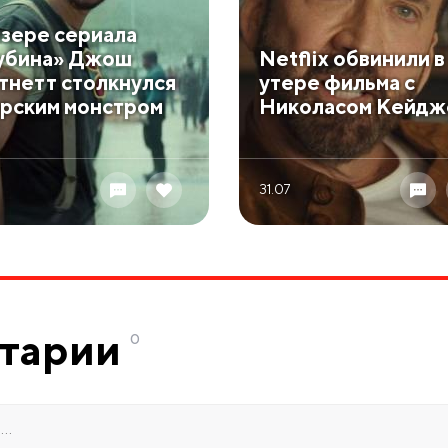
изере сериала
убина» Джош
Netflix обвинили в
тнетт столкнулся
утере фильма с
орским монстром
Николасом Кейдж
31.07
тарии
0