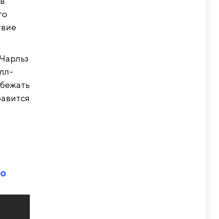
 в
го
твие
(Чарльз
лл-
сбежать
равится
но