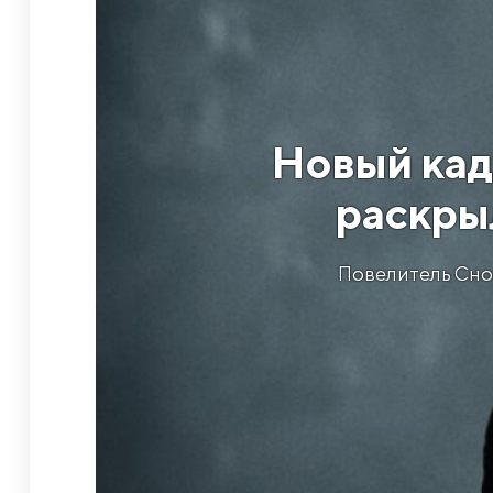
Новый кад
раскры
Повелитель Сно