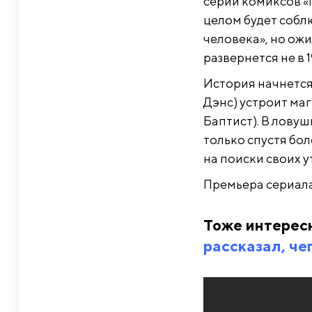
серии комиксов «
целом будет собл
человека», но ож
развернется не в 1
История начнется
Дэнс) устроит ма
Баптист). В лову
только спустя бол
на поиски своих 
Премьера сериала
Тоже интерес
рассказал, че