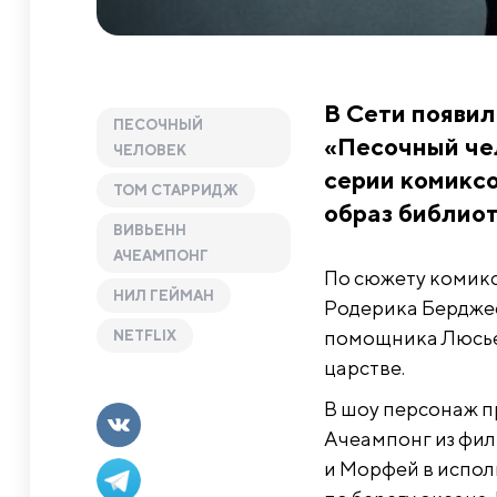
В Сети появил
ПЕСОЧНЫЙ
«Песочный чел
ЧЕЛОВЕК
серии комиксо
ТОМ СТАРРИДЖ
образ библио
ВИВЬЕНН
АЧЕАМПОНГ
По сюжету комикс
НИЛ ГЕЙМАН
Родерика Берджес
помощника Люсьен
NETFLIX
царстве.
В шоу персонаж 
Ачеампонг из фил
и Морфей в испол