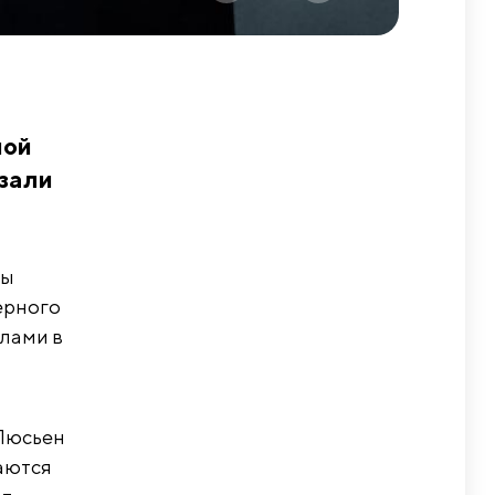
ной
азали
цы
ерного
лами в
 Люсьен
аются