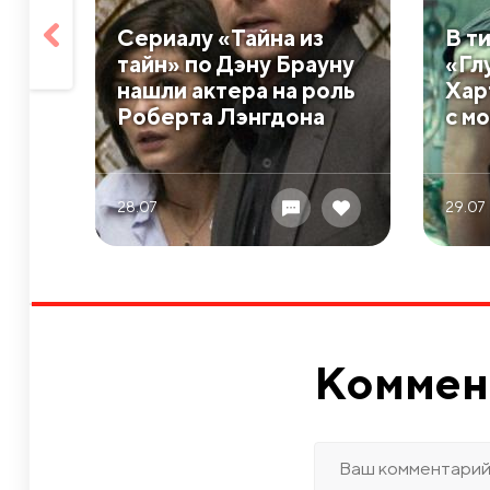
Сериалу «Тайна из
В т
тайн» по Дэну Брауну
«Гл
нашли актера на роль
Хар
Роберта Лэнгдона
с м
28.07
29.07
Коммен