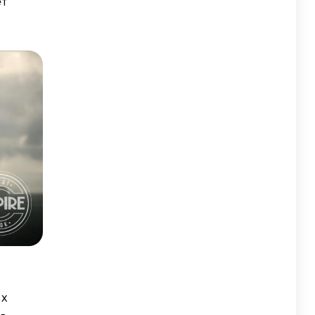
ет
ах