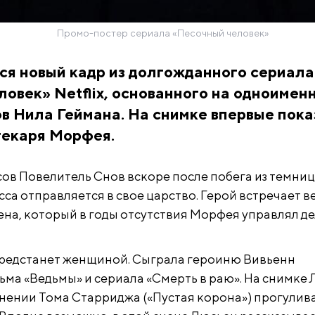
Промо-постер сериала «Песочный человек»
ся новый кадр из долгожданного сериала
овек» Netflix, основанного на одноимен
в Нила Геймана. На снимке впервые пок
текаря Морфея.
ов Повелитель Снов вскоре после побега из темни
са отправляется в свое царство. Герой встречает в
а, который в годы отсутствия Морфея управлял де
предстанет женщиной. Сыграла героиню Вивьенн
ьма «Ведьмы» и сериала «Смерть в раю». На снимке
нении Тома Старриджа («Пустая корона») прогулив