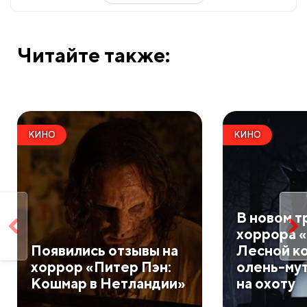
Читайте также:
КИНО
КИНО
В новом 
хоррора «
Появились отзывы на
Лесной к
хоррор «Питер Пэн:
олень-му
Кошмар в Нетландии»
на охоту