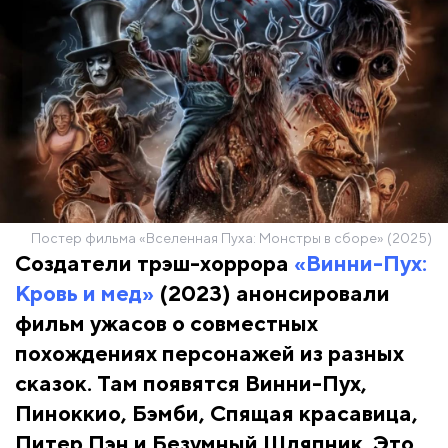
Постер фильма «Вселенная Пуха: Монстры в сборе» (2025)
Создатели трэш-хоррора
«Винни-Пух:
Кровь и мед»
(2023) анонсировали
фильм ужасов о совместных
похождениях персонажей из разных
сказок. Там появятся Винни-Пух,
Пиноккио, Бэмби, Спящая красавица,
Питер Пэн и Безумный Шляпник. Это