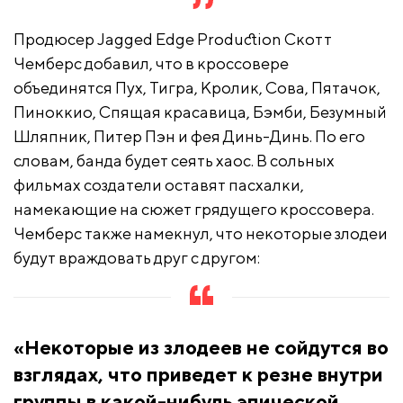
Продюсер Jagged Edge Production Скотт
Чемберс добавил, что в кроссовере
объединятся Пух, Тигра, Кролик, Сова, Пятачок,
Пиноккио, Спящая красавица, Бэмби, Безумный
Шляпник, Питер Пэн и фея Динь-Динь. По его
словам, банда будет сеять хаос. В сольных
фильмах создатели оставят пасхалки,
намекающие на сюжет грядущего кроссовера.
Чемберс также намекнул, что некоторые злодеи
будут враждовать друг с другом:
«Некоторые из злодеев не сойдутся во
взглядах, что приведет к резне внутри
группы в какой-нибудь эпической