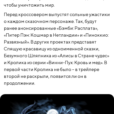
чтобы уничтожить мир.
Перед кроссовером выпустят сольные ужастики
о каждом сказочном персонаже. Так, будут
ранее анонсированные «Бэмби: Расплата»,
«Питер Пэн: Кошмар в Нетландии» и «Пиноккио:
Развязный». В других проектах представят
Спящую красавицу из одноименной сказки,
Безумного Шляпника из «Алисы в Стране чудес»
и Кролика из серии «Винни-Пух: Кровь и мед». В
первой части Кролика не было – в трейлере
второй не раскрыли, появится ли он в
продолжении.