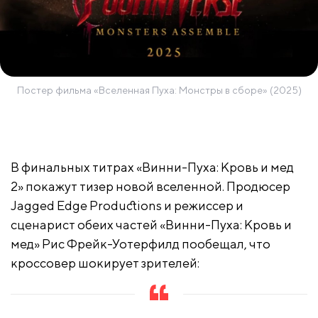
Постер фильма «Вселенная Пуха: Монстры в сборе» (2025)
В финальных титрах «Винни-Пуха: Кровь и мед
2» покажут тизер новой вселенной. Продюсер
Jagged Edge Productions и режиссер и
сценарист обеих частей «Винни-Пуха: Кровь и
мед» Рис Фрейк-Уотерфилд пообещал, что
кроссовер шокирует зрителей: