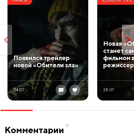
УЖАСЫ
RESIDENT EVIL
Новая «О
станет са
Появился трейлер
фильмом 
новой «Обители зла»
режиссер
24.07
28.07
0
Комментарии