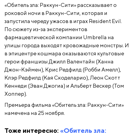
«Обитель зла: Раккун-Сити» рассказывает о
роковой ночи в Раккун-Сити, которая и
запустила череду ужасов в играх Resident Evil.
По сюжету из-за экспериментов
фармацевтической компании Umbrella на
улицы города выходят кровожадные монстры. И
в эпицентре кошмара оказываются культовые
герои франшизы Джилл Валентайн (Ханна
Джон-Кэймен), Крис Редфилд (Робби Амелл),
Клэр Редфилд (Кая Скоделарио), Леон Скотт
Кеннеди (Эван Джогиа) и Альберт Вескер (Том
Хоппер).
Премьера фильма «Обитель зла: Раккун-Сити»
намечена на 25 ноября.
Тоже интересно:
«Обитель зла: