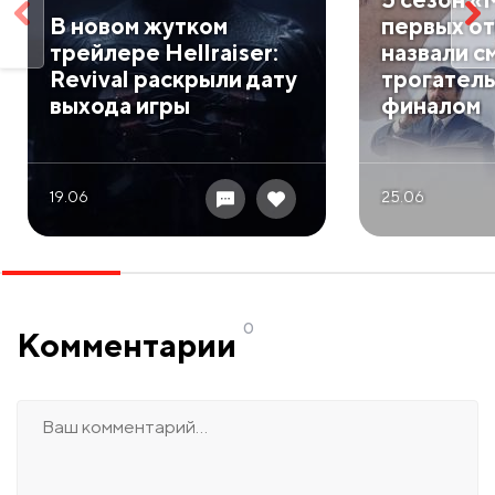
В новом жутком
первых о
трейлере Hellraiser:
назвали с
Revival раскрыли дату
трогател
выхода игры
финалом
19.06
25.06
0
Комментарии