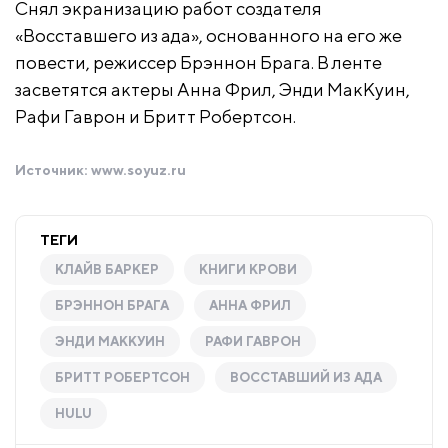
Снял экранизацию работ создателя
«Восставшего из ада», основанного на его же
повести, режиссер Брэннон Брага. В ленте
засветятся актеры Анна Фрил, Энди МакКуин,
Рафи Гаврон и Бритт Робертсон.
Источник:
www.soyuz.ru
ТЕГИ
КЛАЙВ БАРКЕР
КНИГИ КРОВИ
БРЭННОН БРАГА
АННА ФРИЛ
ЭНДИ МАККУИН
РАФИ ГАВРОН
БРИТТ РОБЕРТСОН
ВОССТАВШИЙ ИЗ АДА
HULU