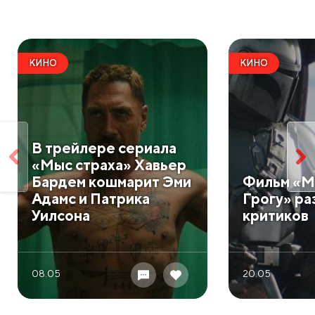
КИНО
КИНО
В трейлере сериала
«Мыс страха» Хавьер
Бардем кошмарит Эми
Фильм «М
Адамс и Патрика
Грогу» ра
Уилсона
критиков
08.05
20.05