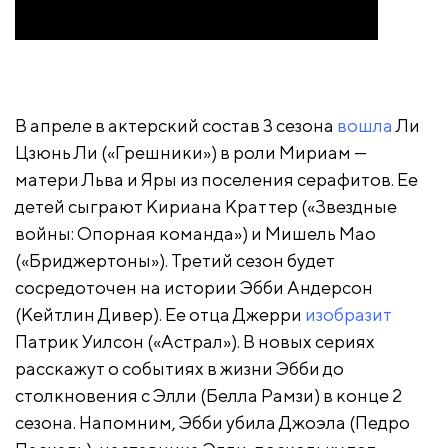
В апреле в актерский состав 3 сезона
вошла
Ли
Цзюнь Ли («Грешники») в роли Мириам —
матери Льва и Яры из поселения серафитов. Ее
детей сыграют Кириана Краттер («Звездные
войны: Опорная команда») и Мишель Мао
(«Бриджертоны»). Третий сезон будет
сосредоточен на истории Эбби Андерсон
(Кейтлин Дивер). Ее отца Джерри
изобразит
Патрик Уилсон («Астрал»). В новых сериях
расскажут о событиях в жизни Эбби до
столкновения с Элли (Белла Рамзи) в конце 2
сезона. Напомним, Эбби убила Джоэла (Педро