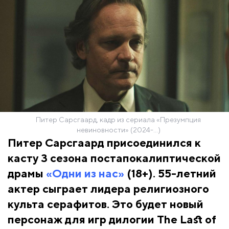
Питер Сарсгаард, кадр из сериала «Презумпция
невиновности» (2024-...)
Питер Сарсгаард присоединился к
касту 3 сезона постапокалиптической
драмы
«Одни из нас»
(18+). 55-летний
актер сыграет лидера религиозного
культа серафитов. Это будет новый
персонаж для игр дилогии The Last of