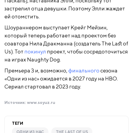
Паскаль), наставника Элли, поскольку тот
застрелил отца девушки. Поэтому Элли жаждет
ей отомстить.
Шоураннером выступает Крейг Мейзин,
который теперь работает над проектом без
соавтора Нила Дракманна (создатель The Last of
Us). Тот
покинул
проект, чтобы сосредоточиться
на играх Naughty Dog.
Премьера 3 и, возможно,
финального
сезона
«Одни из нас» ожидается в 2027 году на HBO.
Сериал стартовал в 2023 году.
Источник:
www.soyuz.ru
ТЕГИ
ОДНИ ИЗ НАС
THE LAST OF US