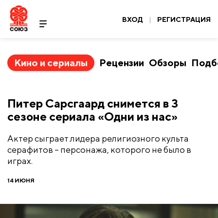
ВХОД
|
РЕГИСТРАЦИЯ
Кино и сериалы
Рецензии
Обзоры
Подб
Питер Сарсгаард снимется в 3
сезоне сериала «Одни из нас»
Актер сыграет лидера религиозного культа
серафитов – персонажа, которого не было в
играх.
14 ИЮНЯ