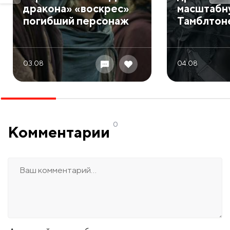
дракона» «воскрес»
масштабн
погибший персонаж
Тамблтон
03.08
04.08
0
Комментарии