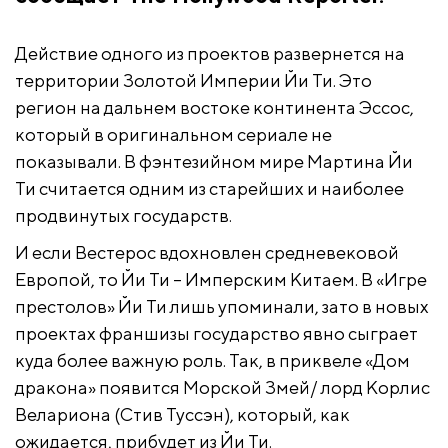
Действие одного из проектов развернется на
территории Золотой Империи Йи Ти. Это
регион на дальнем востоке континента Эссос,
который в оригинальном сериале не
показывали. В фэнтезийном мире Мартина Йи
Ти считается одним из старейших и наиболее
продвинутых государств.
И если Вестерос вдохновлен средневековой
Европой, то Йи Ти – Имперским Китаем. В «Игре
престолов» Йи Ти лишь упоминали, зато в новых
проектах франшизы государство явно сыграет
куда более важную роль. Так, в приквеле «Дом
дракона» появится Морской Змей/ лорд Корлис
Велариона (Стив Туссэн), который, как
ожидается, прибудет из Йи Ти.