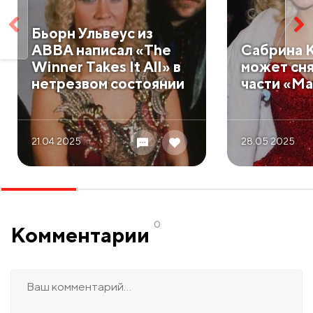
Бьорн Ульвеус из
ABBA написал «The
Сабрина 
Winner Takes It All» в
может сня
нетрезвом состоянии
части «M
21.04 2025
28.05 2025
0
Комментарии