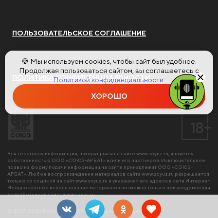
ПОЛЬЗОВАТЕЛЬСКОЕ СОГЛАШЕНИЕ
🍪 Мы используем cookies, чтобы сайт был удобнее.
Продолжая пользоваться сайтом, вы соглашаетесь с
ПОЛИТИКА КОНФИДЕНЦИАЛЬНОСТИ
Политикой конфиденциальности.
ХОРОШО
Вся текстовая информация, находящаяся на сайте
www.soyuz.ru
, является
собственностью ООО «СОЮЗ-АРБАТ» и/или его партнеров. Исключительное
право на форму подачи информации на сайте принадлежит ООО «СОЮЗ-
АРБАТ». Любое воспроизведение материалов сайта
www.soyuz.ru
разрешается
только со ссылкой на сайт
www.soyuz.ru
и указанием его адреса в сети Интернет.
Неоднократное использование материалов возможно только при уведомлении
разработчиков сайта
www.soyuz.ru
.
© 2017-2026 Компания «СОЮЗ». Все права защищены.