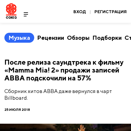
ВХОД
|
РЕГИСТРАЦИЯ
Музыка
Рецензии
Обзоры
Подборки
С
После релиза саундтрека к фильму
«Mamma Mia! 2» продажи записей
ABBA подскочили на 57%
Сборник хитов ABBA даже вернулся в чарт
Billboard.
25 ИЮЛЯ 2018