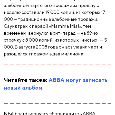
альбомном чарте, его продажи за прошлую
неделю составили 19 000 копий, из которых 17
000 — традиционные альбомные продажи.
Саундтрек к первой «Mamma Mia!», тем
временем, вернулся в хит-парад — на 89-ю
строчку с 8 000 копий, из которых «чистых» — 5
000. В августе 2008 года он возглавил чарт и
разошелся тиражом в два миллиона.
Читайте также:
ABBA могут записать
новый альбом
В Billboard вернулся сборник хитов ABBA —