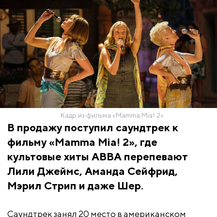
Кадр из фильма «Mamma Mia! 2»
В продажу поступил саундтрек к
фильму «Mamma Mia! 2», где
культовые хиты ABBA перепевают
Лили Джеймс, Аманда Сейфрид,
Мэрил Стрип и даже Шер.
Саундтрек занял 20 место в американском